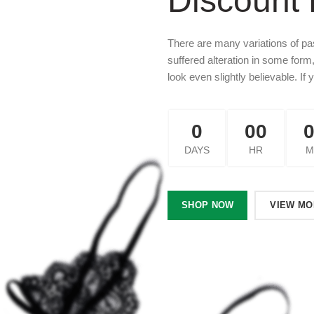
Discount 
There are many variations of pa
suffered alteration in some for
look even slightly believable. If 
0
00
DAYS
HR
M
SHOP NOW
VIEW MO