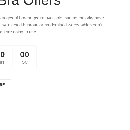
Bra Offers
ssages of Lorem Ipsum available, but the majority have
m, by injected humour, or randomised words which don’t
you are going to use.
00
00
IN
SC
RE