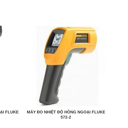
ẠI FLUKE
MÁY ĐO NHIỆT ĐỘ HỒNG NGOẠI FLUKE
MÁY Đ
READ MORE
572-2