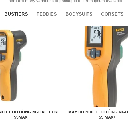
There are many variations of passages of lorem ipsum available
BUSTIERS
TEDDIES
BODYSUITS
CORSETS
NHIỆT ĐỘ HỒNG NGOẠI FLUKE
MÁY ĐO NHIỆT ĐỘ HỒNG NGO
READ MORE
READ MORE
59MAX
59 MAX+