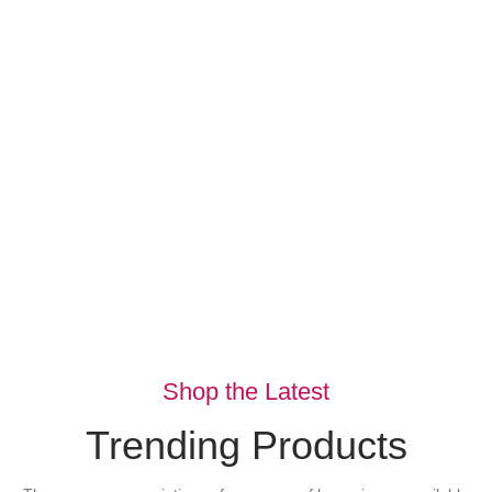
Bes
Ling
Sty
Nunc viv
VIEW MOR
Shop the Latest
Trending Products