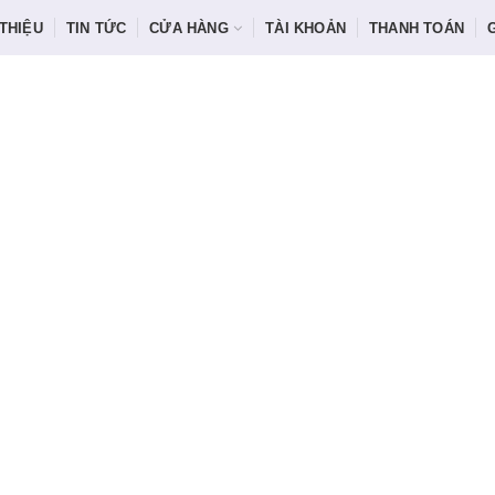
 THIỆU
TIN TỨC
CỬA HÀNG
TÀI KHOẢN
THANH TOÁN