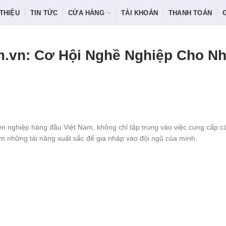
 THIỆU
TIN TỨC
CỬA HÀNG
TÀI KHOẢN
THANH TOÁN
m.vn: Cơ Hội Nghề Nghiệp Cho N
yên nghiệp hàng đầu Việt Nam, không chỉ tập trung vào việc cung cấp c
m những tài năng xuất sắc để gia nhập vào đội ngũ của mình.