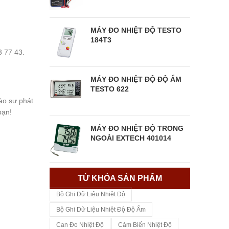
MÁY ĐO NHIỆT ĐỘ TESTO
184T3
3 77 43.
MÁY ĐO NHIỆT ĐỘ ĐỘ ẨM
TESTO 622
ào sự phát
bạn!
MÁY ĐO NHIỆT ĐỘ TRONG
NGOÀI EXTECH 401014
TỪ KHÓA SẢN PHẨM
Bộ Ghi Dữ Liệu Nhiệt Độ
Bộ Ghi Dữ Liệu Nhiệt Độ Độ Ẩm
Can Đo Nhiệt Độ
Cảm Biến Nhiệt Độ