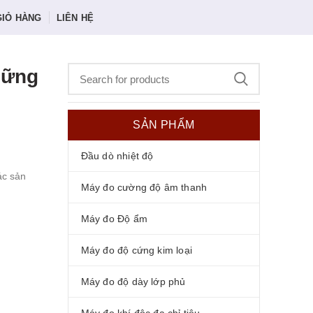
GIỎ HÀNG
LIÊN HỆ
hững
SẢN PHẨM
Đầu dò nhiệt độ
ác sản
Máy đo cường độ âm thanh
Máy đo Độ ẩm
Máy đo độ cứng kim loại
Máy đo độ dày lớp phủ