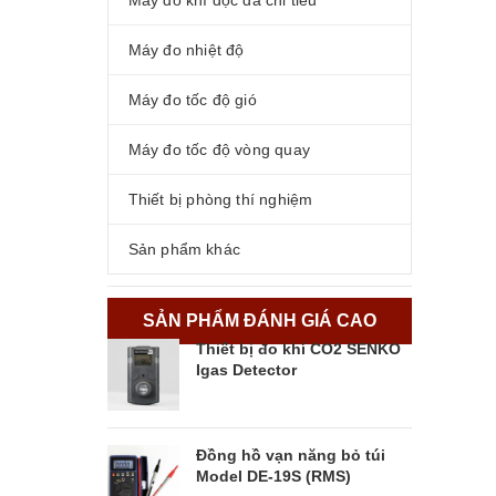
Máy đo khí độc đa chỉ tiêu
Máy đo nhiệt độ
Máy đo tốc độ gió
Máy đo tốc độ vòng quay
Thiết bị phòng thí nghiệm
Sản phẩm khác
SẢN PHẨM ĐÁNH GIÁ CAO
Thiết bị đo khí CO2 SENKO
Igas Detector
Đồng hồ vạn năng bỏ túi
Model DE-19S (RMS)