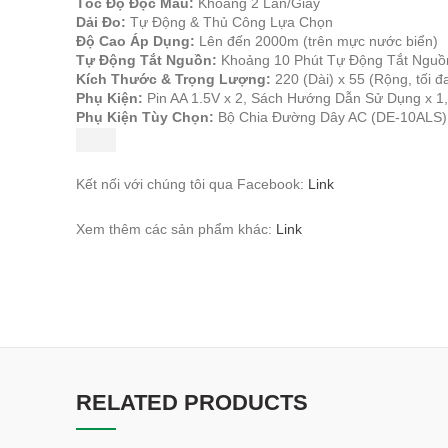
Tốc Độ Đọc Mẫu:
Khoảng 2 Lần/Giây
Dải Đo:
Tự Động & Thủ Công Lựa Chọn
Độ Cao Áp Dụng:
Lên đến 2000m (trên mực nước biển)
Tự Động Tắt Nguồn:
Khoảng 10 Phút Tự Động Tắt Nguồ
Kích Thước & Trọng Lượng:
220 (Dài) x 55 (Rộng, tối đ
Phụ Kiện:
Pin AA 1.5V x 2, Sách Hướng Dẫn Sử Dụng x 1, 
Phụ Kiện Tùy Chọn:
Bộ Chia Đường Dây AC (DE-10ALS)
Kết nối với chúng tôi qua Facebook:
Link
Xem thêm các sản phẩm khác:
Link
RELATED PRODUCTS