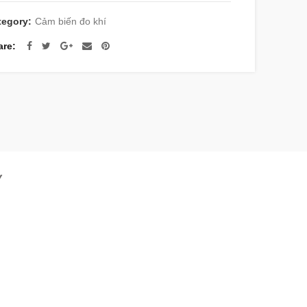
tegory:
Cảm biến đo khí
are
Y