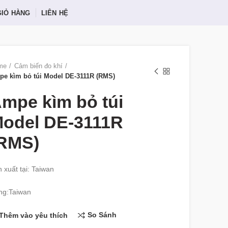
GIỎ HÀNG
LIÊN HỆ
me
Cảm biến đo khí
e kìm bỏ túi Model DE-3111R (RMS)
mpe kìm bỏ túi
odel DE-3111R
RMS)
 xuất tại: Taiwan
ng:Taiwan
So Sánh
Thêm vào yêu thích