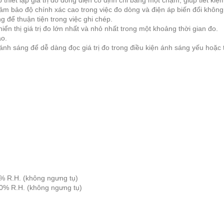
thiết lập giá trị đo dòng điện cố định chỉ bằng một chạm, giúp tiết kiệm
ảm bảo độ chính xác cao trong việc đo dòng và điện áp biến đổi không
ờng để thuận tiện trong việc ghi chép.
iển thị giá trị đo lớn nhất và nhỏ nhất trong một khoảng thời gian đo.
ao.
nh sáng để dễ dàng đọc giá trị đo trong điều kiện ánh sáng yếu hoặc t
% R.H. (không ngưng tụ)
70% R.H. (không ngưng tụ)