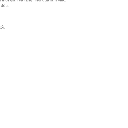
 thời gian và tăng hiệu quả làm việc.
 đều.
ối.