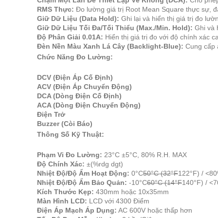
Chạm Một Lần Để Thiết Lập Về Không (DCA):
Cho phép 
RMS Thực:
Đo lường giá trị Root Mean Square thực sự, đ
Giữ Dữ Liệu (Data Hold):
Ghi lại và hiển thị giá trị đo lư
Giữ Dữ Liệu Tối Đa/Tối Thiểu (Max./Min. Hold):
Ghi và h
Độ Phân Giải 0.01A:
Hiển thị giá trị đo với độ chính xác c
Đèn Nền Màu Xanh Lá Cây (Backlight-Blue):
Cung cấp á
Chức Năng Đo Lường:
DCV (Điện Áp Cố Định)
ACV (Điện Áp Chuyển Động)
DCA (Dòng Điện Cố Định)
ACA (Dòng Điện Chuyển Động)
Điện Trở
Buzzer (Còi Báo)
Thông Số Kỹ Thuật:
Phạm Vi Đo Lường:
23°C ±5°C, 80% R.H. MAX
Độ Chính Xác:
±(%rdg dgt)
Nhiệt Độ/Độ Ẩm Hoạt Động:
0°C
50°C (32°F
122°F) / <80
Nhiệt Độ/Độ Ẩm Bảo Quản:
-10°C
60°C (14°F
140°F) / <
Kích Thước Kẹp:
430mm hoặc 10x35mm
Màn Hình LCD:
LCD với 4300 Điểm
Điện Áp Mạch Áp Dụng:
AC 600V hoặc thấp hơn