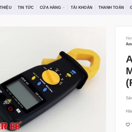
 THIỆU
TIN TỨC
CỬA HÀNG
TÀI KHOẢN
THANH TOÁN
Ho
Amp
A
M
(
Sản
Hã