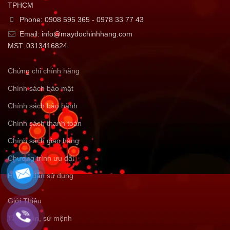
TPHCM
Phone: 0908 595 365 - 0978 33 77 43
Email: info@maydochinhhang.com
MST: 0313416824
Chứng chỉ chính hãng
Chính sách bảo mật
Chính sách bảo hành
Chính sách thanh toán
Chính sách giao hàng
Chương trình ưu đãi
Hướng dẫn sử dụng
Giới Thiệu
Tầm nhìn, sứ mệnh