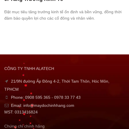
Đặt mục tiêu tăng trưởng kinh tế ổn định và bền vững, đồng thời
đảm bảo quyền lợi cho các cổ đông và nhân viên.
CÔNG TY TNHH ALATECH
21/9N đường Ấp Đông 4-2, Thới Tam Thôn, Hóc Môn,
TPHCM
Phone: 0908 595 365 - 0978 33 77 43
Email: info@maydochinhhang.com
MST: 0313416824
Chứng chỉ chính hãng