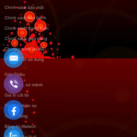
Chính sách bảo mật
Chính sách bảo hành
Chính sách thanh toán
Chính sách giao hàng
Chương trình ưu đãi
Hướng dẫn sử dụng
Giới Thiệu
Tầm nhìn, sứ mệnh
Giá trị cốt lõi
Đội ngũ nhân sự
Tuyển dụng
Bảng tin Alatech
Đăng ký đại lý sỉ