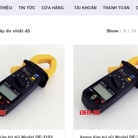
 THIỆU
TIN TỨC
CỬA HÀNG
TÀI KHOẢN
THANH TOÁN
áy đo nhiệt độ
Show
9
24
ìm bỏ túi Model DE-3103
Ampe kìm bỏ túi Model DE