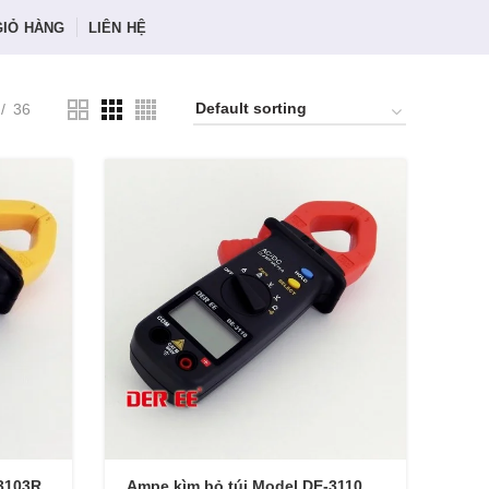
GIỎ HÀNG
LIÊN HỆ
36
-3103R
Ampe kìm bỏ túi Model DE-3110