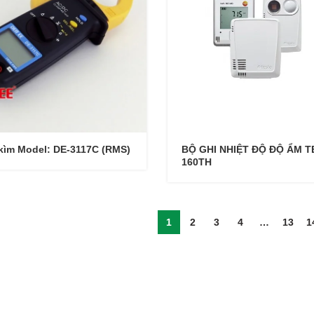
ìm Model: DE-3117C (RMS)
BỘ GHI NHIỆT ĐỘ ĐỘ ẨM 
160TH
1
2
3
4
…
13
1