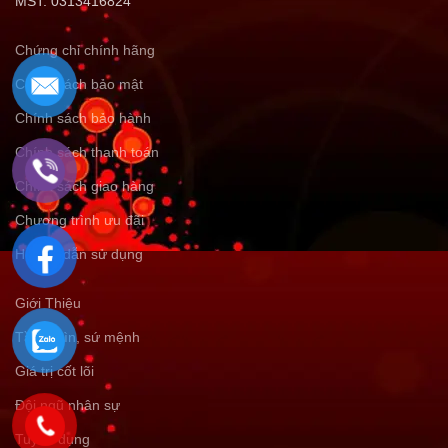
MST: 0313416824
Chứng chỉ chính hãng
Chính sách bảo mật
Chính sách bảo hành
Chính sách thanh toán
Chính sách giao hàng
Chương trình ưu đãi
Hướng dẫn sử dụng
Giới Thiệu
Tầm nhìn, sứ mệnh
Giá trị cốt lõi
Đội ngũ nhân sự
Tuyển dụng