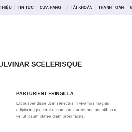
 THIỆU
TIN TỨC
CỬA HÀNG
TÀI KHOẢN
THANH TOÁN
LVINAR SCELERISQUE
PARTURIENT FRINGILLA.
Elit suspendisse ut in senectus in vivamus magnis
adipiscing placerat accumsan laoreet nec penatibus a
vel ut ipsum platea diam proin facilis.