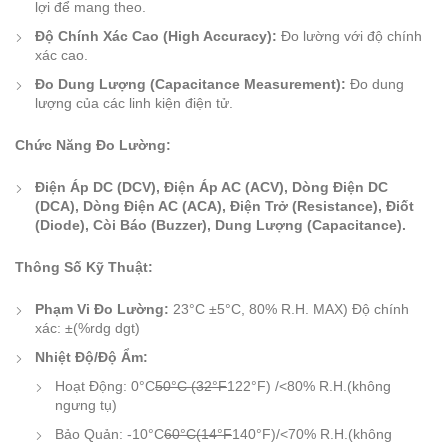
lợi để mang theo.
Độ Chính Xác Cao (High Accuracy):
Đo lường với độ chính
xác cao.
Đo Dung Lượng (Capacitance Measurement):
Đo dung
lượng của các linh kiện điện tử.
Chức Năng Đo Lường:
Điện Áp DC (DCV), Điện Áp AC (ACV), Dòng Điện DC
(DCA), Dòng Điện AC (ACA), Điện Trở (Resistance), Điốt
(Diode), Còi Báo (Buzzer), Dung Lượng (Capacitance).
Thông Số Kỹ Thuật:
Phạm Vi Đo Lường:
23°C ±5°C, 80% R.H. MAX) Độ chính
xác: ±(%rdg dgt)
Nhiệt Độ/Độ Ẩm:
Hoạt Động: 0°C
50°C (32°F
122°F) /<80% R.H.(không
ngưng tụ)
Bảo Quản: -10°C
60°C(14°F
140°F)/<70% R.H.(không