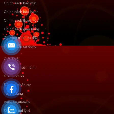
Chính sách bảo mật
Chính sách bảo hành
Chính sách thanh toán
Chính sách giao hàng
Chương trình ưu đãi
Hướng dẫn sử dụng
Giới Thiệu
Tầm nhìn, sứ mệnh
Giá trị cốt lõi
Đội ngũ nhân sự
Tuyển dụng
Bảng tin Alatech
Đăng ký đại lý sỉ