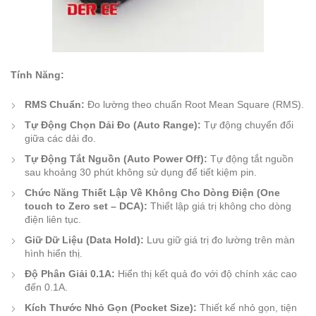
Tính Năng:
RMS Chuẩn:
Đo lường theo chuẩn Root Mean Square (RMS).
Tự Động Chọn Dải Đo (Auto Range):
Tự động chuyển đổi
giữa các dải đo.
Tự Động Tắt Nguồn (Auto Power Off):
Tự động tắt nguồn
sau khoảng 30 phút không sử dụng để tiết kiệm pin.
Chức Năng Thiết Lập Về Không Cho Dòng Điện (One
touch to Zero set – DCA):
Thiết lập giá trị không cho dòng
điện liên tục.
Giữ Dữ Liệu (Data Hold):
Lưu giữ giá trị đo lường trên màn
hình hiển thị.
Độ Phân Giải 0.1A:
Hiển thị kết quả đo với độ chính xác cao
đến 0.1A.
Kích Thước Nhỏ Gọn (Pocket Size):
Thiết kế nhỏ gọn, tiện