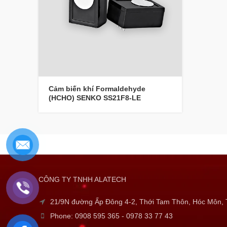
Cảm biến khí Formaldehyde
(HCHO) SENKO SS21F8-LE
CÔNG TY TNHH ALATECH
21/9N đường Ấp Đông 4-2, Thới Tam Thôn, Hóc Môn
Phone: 0908 595 365 - 0978 33 77 43