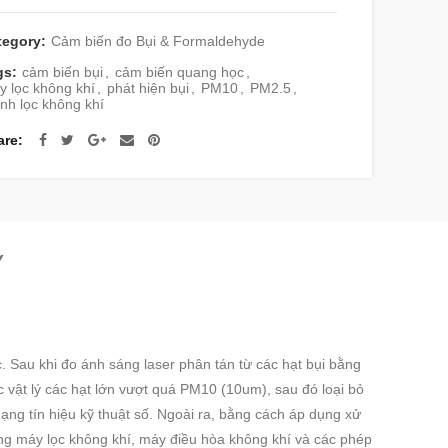
tegory:
Cảm biến đo Bụi & Formaldehyde
gs:
cảm biến bụi
,
cảm biến quang học
,
y lọc không khí
,
phát hiện bụi
,
PM10
,
PM2.5
,
nh lọc không khí
are
Y
 Sau khi đo ánh sáng laser phân tán từ các hạt bụi bằng
c vật lý các hạt lớn vượt quá PM10 (10um), sau đó loại bỏ
ạng tín hiệu kỹ thuật số. Ngoài ra, bằng cách áp dụng xử
rong máy lọc không khí, máy điều hòa không khí và các phép