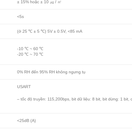
± 15% hoặc ± 10 ㎍ / ㎥
<5s
(ở 25 ℃ ± 5 ℃) 5V ± 0.5V, <85 mA
-10 ℃ ~ 60 ℃
-20 ℃ ~ 70 ℃
0% RH đến 95% RH không ngưng tụ
USART
– tốc độ truyền: 115,200bps, bit dữ liệu: 8 bit, bit dừng: 1 bit,
<25dB (A)