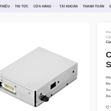
 THIỆU
TIN TỨC
CỬA HÀNG
TÀI KHOẢN
THANH TOÁN
Ho
Cảm
Cả
C
Hã
Mo
Xu
Bả