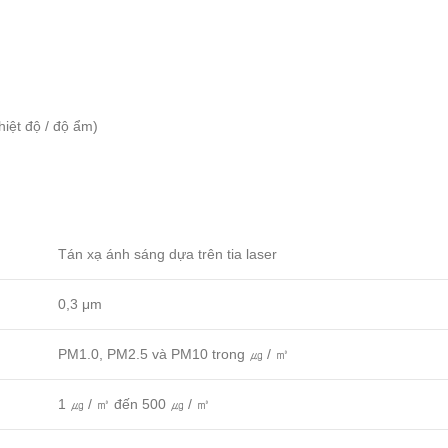
iệt độ / độ ẩm)
Tán xạ ánh sáng dựa trên tia laser
0,3 μm
PM1.0, PM2.5 và PM10 trong ㎍ / ㎥
1 ㎍ / ㎥ đến 500 ㎍ / ㎥