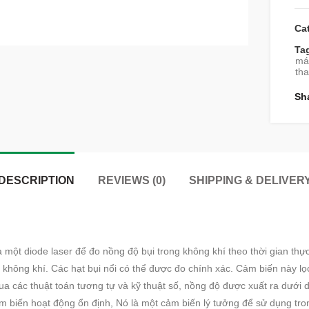
Ca
Ta
má
tha
Sh
DESCRIPTION
REVIEWS (0)
SHIPPING & DELIVER
t diode laser để đo nồng độ bụi trong không khí theo thời gian thực.
g không khí. Các hạt bụi nổi có thể được đo chính xác. Cảm biến này lọ
 các thuật toán tương tự và kỹ thuật số, nồng độ được xuất ra dưới d
 cảm biến hoạt động ổn định, Nó là một cảm biến lý tưởng để sử dụng t