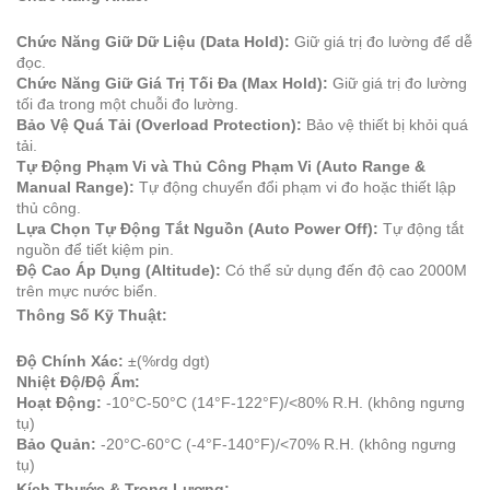
Chức Năng Giữ Dữ Liệu (Data Hold):
Giữ giá trị đo lường để dễ
đọc.
Chức Năng Giữ Giá Trị Tối Đa (Max Hold):
Giữ giá trị đo lường
tối đa trong một chuỗi đo lường.
Bảo Vệ Quá Tải (Overload Protection):
Bảo vệ thiết bị khỏi quá
tải.
Tự Động Phạm Vi và Thủ Công Phạm Vi (Auto Range &
Manual Range):
Tự động chuyển đổi phạm vi đo hoặc thiết lập
thủ công.
Lựa Chọn Tự Động Tắt Nguồn (Auto Power Off):
Tự động tắt
nguồn để tiết kiệm pin.
Độ Cao Áp Dụng (Altitude):
Có thể sử dụng đến độ cao 2000M
trên mực nước biển.
Thông Số Kỹ Thuật:
Độ Chính Xác:
±(%rdg dgt)
Nhiệt Độ/Độ Ẩm:
Hoạt Động:
-10°C-50°C (14°F-122°F)/<80% R.H. (không ngưng
tụ)
Bảo Quản:
-20°C-60°C (-4°F-140°F)/<70% R.H. (không ngưng
tụ)
Kích Thước & Trọng Lượng: