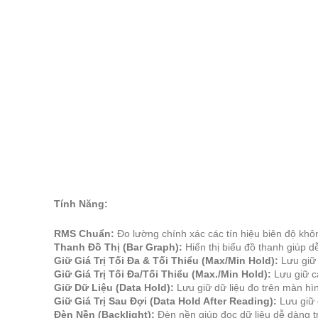
Tính Năng:
RMS Chuẩn:
Đo lường chính xác các tín hiệu biên độ khô
Thanh Đồ Thị (Bar Graph):
Hiển thị biểu đồ thanh giúp dễ
Giữ Giá Trị Tối Đa & Tối Thiểu (Max/Min Hold):
Lưu giữ g
Giữ Giá Trị Tối Đa/Tối Thiểu (Max./Min Hold):
Lưu giữ cả 
Giữ Dữ Liệu (Data Hold):
Lưu giữ dữ liệu đo trên màn hìn
Giữ Giá Trị Sau Đợi (Data Hold After Reading):
Lưu giữ g
Đèn Nền (Backlight):
Đèn nền giúp đọc dữ liệu dễ dàng tr