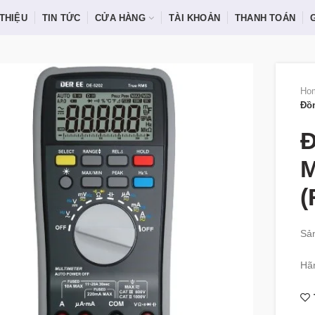
 THIỆU
TIN TỨC
CỬA HÀNG
TÀI KHOẢN
THANH TOÁN
Ho
Đồn
Đ
M
(
Sản
Hã