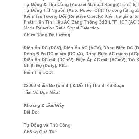
Tự Động & Thủ Công (Auto & Manual Range):
Chế độ t
Tự Động Tắt Nguồn (Auto Power Off):
Tự động tắt nguồ
Kiểm Tra Tương Đối (Relative Check):
Kiểm tra giá trị 
Phát Hiện Tín Hiệu AC Băng Thông 3dB LPF HCF (AC S
Mode Rejection Ratio Signal Detection.
Chức Năng Đo Lường:
Điện Áp DC (DCV), Điện Áp AC (ACV), Dòng Điện DC (
Dòng Điện DC micro (DCμA), Dòng Điện AC micro (ACμ
Điện Áp DC mili (DCmV), Điện Áp AC mili (ACmV), Trở K
Nhiệt Độ (Duty), REL.
Hiển Thị LCD:
22000 Điểm Đo (chính) & Đồ Thị Thanh 46 Đoạn
Tần Số Đọc Mẫu:
Khoảng 2 Lần/Giây
Dải Đo:
Tự Động và Thủ Công
Chống Quá Tải: