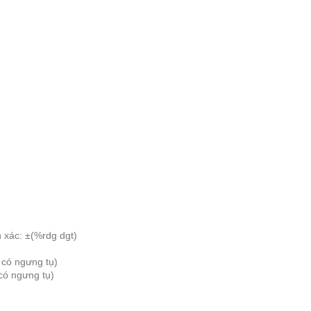
xác: ±(%rdg dgt)
có ngưng tụ)
có ngưng tụ)