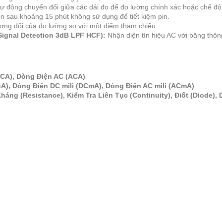
ự động chuyển đổi giữa các dải đo để đo lường chính xác hoặc chế độ 
n sau khoảng 15 phút không sử dụng để tiết kiệm pin.
tương đối của đo lường so với một điểm tham chiếu.
ignal Detection 3dB LPF HCF):
Nhận diện tín hiệu AC với băng thô
DCA), Dòng Điện AC (ACA)
A), Dòng Điện DC mili (DCmA), Dòng Điện AC mili (ACmA)
háng (Resistance), Kiểm Tra Liên Tục (Continuity), Điốt (Diode)