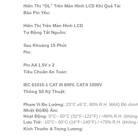
Hiển Thị “OL” Trên Màn Hình LCD Khi Quá Tải
Báo Pin Yếu:
Hiển Thị Trên Màn Hình LCD
Tự Động Tắt Nguồn:
Sau Khoảng 15 Phút
Pin:
Pin AA 1.5V x 2
Tiêu Chuẩn An Toàn:
IEC 61010-1 CAT III 600V, CAT.II 1000V
Thông Số Kỹ Thuật:
Phạm Vi Đo Lường:
23°C ±5°C, 80% R.H. MAX) Độ chính 
Nhiệt Độ/Độ Ẩm:
Hoạt Động:
0°C~ 50°C (32°F~122°F) / <80% R.H. (không 
Lưu Trữ:
-10°C~ 60°C (14°F~140°F) / <70% R.H. (không 
Kích Thước & Trọng Lượng: