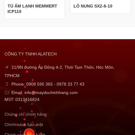
TỦ ẤM LẠNH MEMMERT
LÒ NUNG SX2-8-10
ICP110
CÔNG TY TNHH ALATECH
21/9N đường Ấp Đông 4-2, Thới Tam Thôn, Hóc Môn,
TPHCM
Phone: 0908 595 365 - 0978 33 77 43
Email: info@maydochinhhang.com
MST: 0313416824
Chứng chỉ chính hãng
Chính sách bảo mật
Chính sách bảo hành