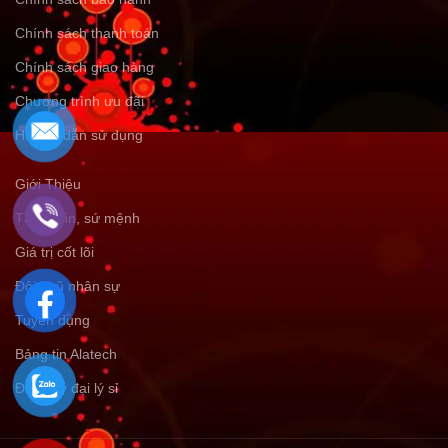
Chính sách thanh toán
Chính sách giao hàng
Chương trình ưu đãi
Hướng dẫn sử dụng
Giới Thiệu
Tầm nhìn, sứ mệnh
Giá trị cốt lõi
Đội ngũ nhân sự
Tuyển dụng
Bảng tin Alatech
Đăng ký đại lý sỉ