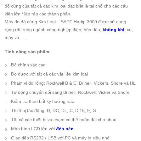
độ cứng của tất cả các kim loại đặc biệt là tại chỗ cho các cấu
kiện lớn / lắp ráp các thành phần.
Máy đo độ cứng Kim Loại – SADT Hartip 3000 được sử dụng
rộng rãi trong ngành công nghiệp điện, hóa dầu,
không khí
,
xe,
máy và …..
Tính năng sản phẩm:
Độ chính xác cao
Đo được với tất cả các vật liệu kim loại
Phạm vi đo rộng: Rockwell B & C, Brinell, Vickers, Shore và HL
Tự động chuyển đổi sang Brinell, Rockwell, Vicker và Shore
Kiểm tra theo bất kỳ hướng nào
Thiết bị tác động: D, DC, DL, C, D 15, E, G
Tất cả các thiết bị va chạm có thể hoán đổi cho nhau
Màn hình LCD lớn với
đèn nền
Giao tiếp RS232 / USB với PC và máy in siêu nhỏ