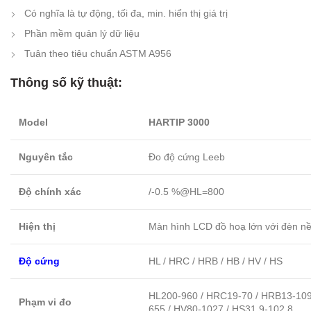
Có nghĩa là tự động, tối đa, min. hiển thị giá trị
Phần mềm quản lý dữ liệu
Tuân theo tiêu chuẩn ASTM A956
Thông số kỹ thuật:
Model
HARTIP 3000
Nguyên tắc
Đo độ cứng Leeb
Độ chính xác
/-0.5 %@HL=800
Hiện thị
Màn hình LCD đồ hoạ lớn với đèn n
Độ cứng
HL / HRC / HRB / HB / HV / HS
HL200-960 / HRC19-70 / HRB13-109
Phạm vi đo
655 / HV80-1027 / HS31.9-102.8