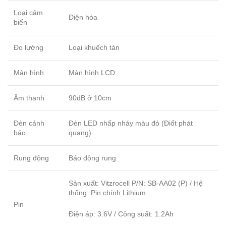
Loại cảm
Điện hóa
biến
Đo lường
Loại khuếch tán
Màn hình
Màn hình LCD
Âm thanh
90dB ở 10cm
Đèn cảnh
Đèn LED nhấp nháy màu đỏ (Điốt phát
báo
quang)
Rung động
Báo động rung
Sản xuất: Vitzrocell P/N: SB-AA02 (P) / Hệ
thống: Pin chính Lithium
Pin
Điện áp: 3.6V / Công suất: 1.2Ah