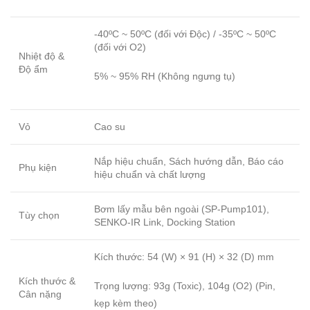
-40ºC ~ 50ºC (đối với Độc) / -35ºC ~ 50ºC
(đối với O2)
Nhiệt độ &
Độ ẩm
5% ~ 95% RH (Không ngưng tụ)
Vỏ
Cao su
Nắp hiệu chuẩn, Sách hướng dẫn, Báo cáo
Phụ kiện
hiệu chuẩn và chất lượng
Bơm lấy mẫu bên ngoài (SP-Pump101),
Tùy chọn
SENKO-IR Link, Docking Station
Kích thước: 54 (W) × 91 (H) × 32 (D) mm
Kích thước &
Trọng lượng: 93g (Toxic), 104g (O2) (Pin,
Cân nặng
kẹp kèm theo)