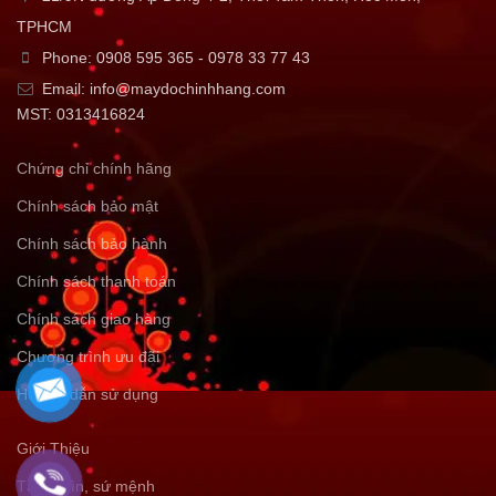
TPHCM
Phone: 0908 595 365 - 0978 33 77 43
Email: info@maydochinhhang.com
MST: 0313416824
Chứng chỉ chính hãng
Chính sách bảo mật
Chính sách bảo hành
Chính sách thanh toán
Chính sách giao hàng
Chương trình ưu đãi
Hướng dẫn sử dụng
Giới Thiệu
Tầm nhìn, sứ mệnh