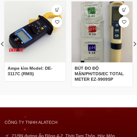
Ampe kìm Model: DE-
BÚT ĐO ĐỘ
3117C (RMS)
MẶN/PH/TDS/EC TOTAL
METER EZ-9909SP
CÔNG TY TNHH ALATECH
21/9N đường Ấp Đông 4-2, Thới Tam Thôn, Hóc Môn,