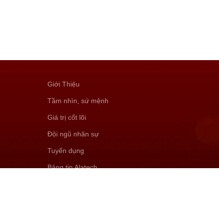
Giới Thiệu
Tầm nhìn, sứ mệnh
Giá trị cốt lõi
Đội ngũ nhân sự
Tuyển dụng
Bảng tin Alatech
Đăng ký đại lý sỉ