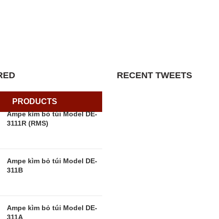
TOLOMEO
OOR LAMP
er velit praesent sagit,
rturient vestibulum.
RED
RECENT TWEETS
PRODUCTS
Ampe kìm bỏ túi Model DE-
3111R (RMS)
Ampe kìm bỏ túi Model DE-
311B
Ampe kìm bỏ túi Model DE-
311A