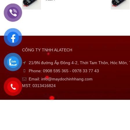
CÔNG TY TNHH ALATECH
21/9N đường Ấp Đông 4-2, Thới Tam Thôn, Hóc Môn
Phone: 0908 595 365 - 0978 33 77 43
Email: info@maydochinhhang.com
MST: 0313416824