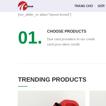
TRANG CHỦ
GIỚI
[rev_slider_vc alias=”layout-boxed”]
01.
CHOOSE PRODUCTS
Due card providers to our credit
card prov iders condit.
TRENDING PRODUCTS