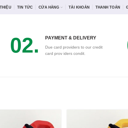
 THIỆU
TIN TỨC
CỬA HÀNG
TÀI KHOẢN
THANH TOÁN
02.
PAYMENT & DELIVERY
Due card providers to our credit
card prov iders condit.