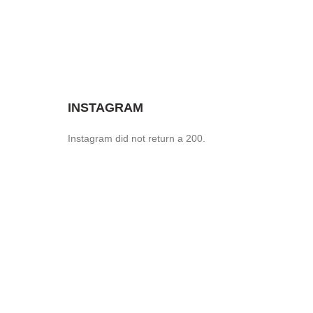
MARION
SIDE TABLE
Tempus a justo lobortis dis,
suspend porta antere.
INSTAGRAM
Instagram did not return a 200.