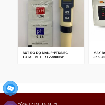
BÚT ĐO ĐỘ MẶN/PH/TDS/EC
MÁY Đ
TOTAL METER EZ-9909SP
JK504
CÔNG TY TNHH ALATECH