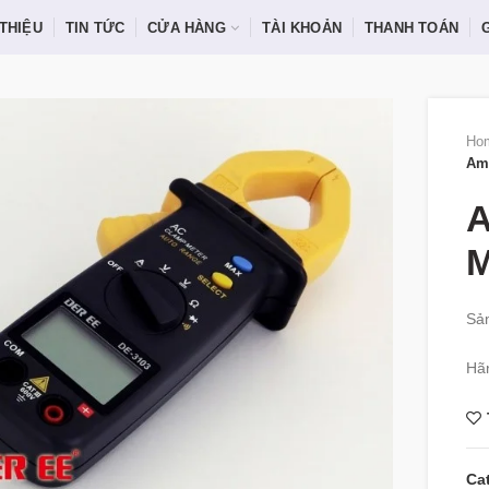
 THIỆU
TIN TỨC
CỬA HÀNG
TÀI KHOẢN
THANH TOÁN
Ho
Amp
A
M
Sản
Hã
Ca