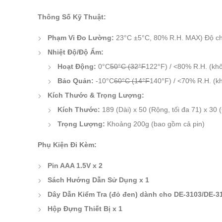
Thông Số Kỹ Thuật:
Phạm Vi Đo Lường:
23°C ±5°C, 80% R.H. MAX) Độ chí
Nhiệt Độ/Độ Ẩm:
Hoạt Động:
0°C
50°C (32°F
122°F) / <80% R.H. (kh
Bảo Quản:
-10°C
60°C (14°F
140°F) / <70% R.H. (k
Kích Thước & Trọng Lượng:
Kích Thước:
189 (Dài) x 50 (Rộng, tối đa 71) x 30 
Trọng Lượng:
Khoảng 200g (bao gồm cả pin)
Phụ Kiện Đi Kèm:
Pin AAA 1.5V x 2
Sách Hướng Dẫn Sử Dụng x 1
Dây Dẫn Kiểm Tra (đỏ đen) dành cho DE-3103/DE-3
Hộp Đựng Thiết Bị x 1