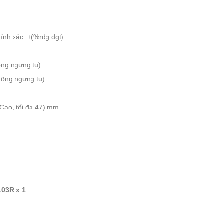
nh xác: ±(%rdg dgt)
ông ngưng tụ)
hông ngưng tụ)
(Cao, tối đa 47) mm
103R x 1