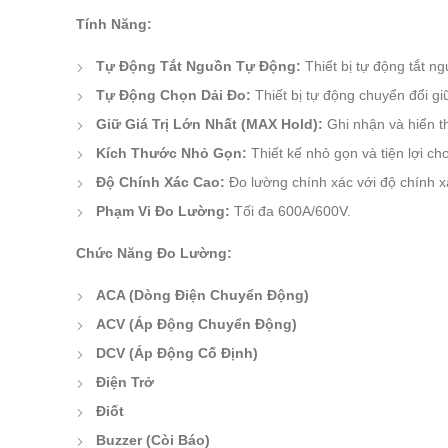
Tính Năng:
Tự Động Tắt Nguồn Tự Động:
Thiết bị tự động tắt ng
Tự Động Chọn Dải Đo:
Thiết bị tự động chuyển đổi gi
Giữ Giá Trị Lớn Nhất (MAX Hold):
Ghi nhận và hiển thị
Kích Thước Nhỏ Gọn:
Thiết kế nhỏ gọn và tiện lợi ch
Độ Chính Xác Cao:
Đo lường chính xác với độ chính x
Phạm Vi Đo Lường:
Tối đa 600A/600V.
Chức Năng Đo Lường:
ACA (Dòng Điện Chuyển Động)
ACV (Áp Động Chuyển Động)
DCV (Áp Động Cố Định)
Điện Trở
Điốt
Buzzer (Còi Báo)