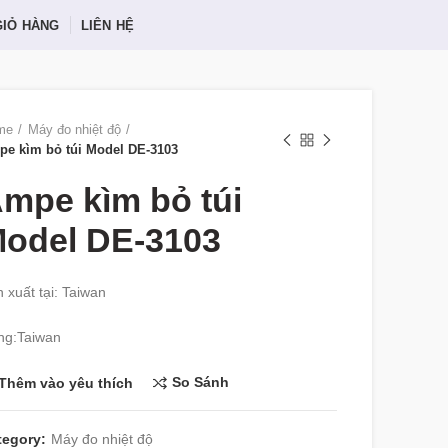
GIỎ HÀNG
LIÊN HỆ
me
Máy đo nhiệt độ
e kìm bỏ túi Model DE-3103
mpe kìm bỏ túi
odel DE-3103
 xuất tại: Taiwan
ng:Taiwan
So Sánh
Thêm vào yêu thích
tegory:
Máy đo nhiệt độ