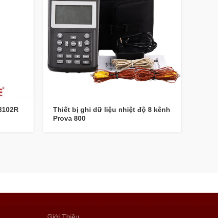
-3102R
Thiết bị ghi dữ liệu nhiệt độ 8 kênh
Đồng
Prova 800
(RMS
Giới Thiệu