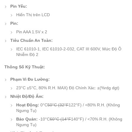
Pin Yếu:
Hiển Thị trên LCD
Pin:
Pin AAA 1.5V x 2
Tiêu Chuẩn An Toàn:
IEC 61010-1, IEC 61010-2-032, CAT III 600V, Mức Độ Ô
Nhiễm Độ 2
Thông Số Kỹ Thuật:
Phạm Vi Đo Lường:
23°C ±5°C, 80% R.H. MAX) Độ Chính Xác: ±(%rdg dgt)
Nhiệt Độ/Độ Ẩm:
Hoạt Động:
0°C
50°C (32°F
122°F) / <80% R.H. (Không
Ngưng Tụ)
Bảo Quản:
-10°C
60°C (14°F
140°F) / <70% R.H. (Không
Ngưng Tụ)