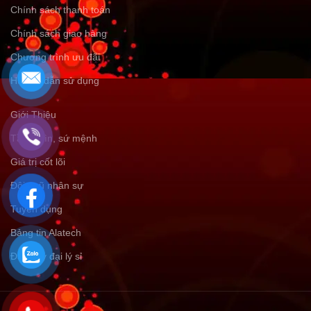
Chính sách thanh toán
Chính sách giao hàng
Chương trình ưu đãi
Hướng dẫn sử dụng
Giới Thiệu
Tầm nhìn, sứ mệnh
Giá trị cốt lõi
Đội ngũ nhân sự
Tuyển dụng
Bảng tin Alatech
Đăng ký đại lý sỉ