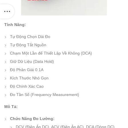
Tính Năng:
Tự Động Chọn Dải Đo
Tự Động Tắt Nguồn
Chạm Một Lần để Thiết Lập Về Không (DCA)
Giữ Dữ Liệu (Data Hold)
Độ Phân Giải 0.1A
Kích Thước Nhỏ Gọn
Độ Chính Xác Cao
Đo Tần Số (Frequency Measurement)
Mô Tả:
Chức Năng Đo Lường:
DCV (Điện Áp DC), ACV (Điện Áp AC), DCA (Dòng DC),