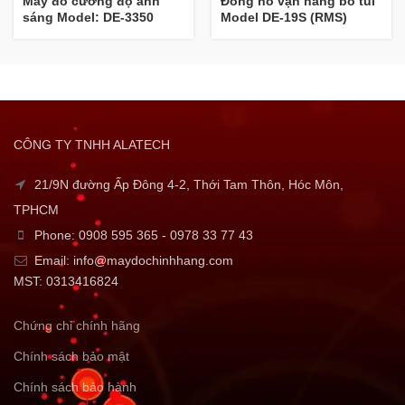
Máy đo cường độ ánh
Đồng hồ vạn năng bỏ túi
sáng Model: DE-3350
Model DE-19S (RMS)
CÔNG TY TNHH ALATECH
21/9N đường Ấp Đông 4-2, Thới Tam Thôn, Hóc Môn,
TPHCM
Phone: 0908 595 365 - 0978 33 77 43
Email: info@maydochinhhang.com
MST: 0313416824
Chứng chỉ chính hãng
Chính sách bảo mật
Chính sách bảo hành