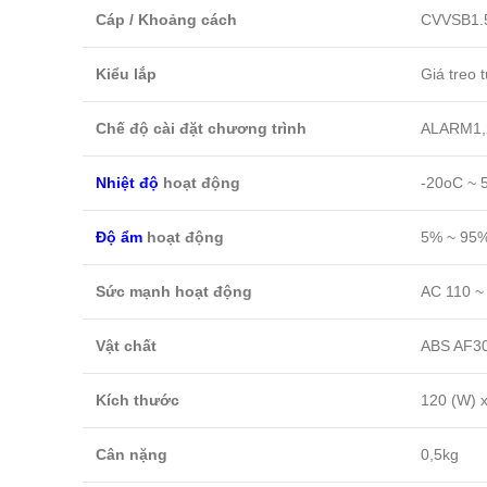
Cáp / Khoảng cách
CVVSB1.5S
Kiểu lắp
Giá treo 
Chế độ cài đặt chương trình
ALARM1,2,
Nhiệt độ
hoạt động
-20oC ~ 
Độ ẩm
hoạt động
5% ~ 95%
Sức mạnh hoạt động
AC 110 ~
Vật chất
ABS AF3
Kích thước
120 (W) x
Cân nặng
0,5kg