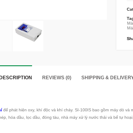
Ca
Ta
Má
Máy
Sh
DESCRIPTION
REVIEWS (0)
SHIPPING & DELIVER
í
để phát hiện oxy, khí độc và khí cháy. SI-100IS bao gồm máy dò và m
p, hóa dầu, lọc dầu, đóng tàu, nhà máy xử lý nước thải và bể tự hoạ