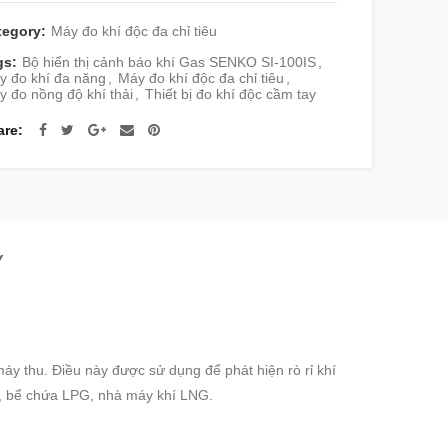
tegory:
Máy đo khí độc đa chỉ tiêu
gs:
Bộ hiển thị cảnh báo khí Gas SENKO SI-100IS
,
y đo khí đa năng
,
Máy đo khí độc đa chỉ tiêu
,
 đo nồng độ khí thải
,
Thiết bị đo khí độc cầm tay
are
Y
áy thu. Điều này được sử dụng để phát hiện rò rỉ khí
i, bể chứa LPG, nhà máy khí LNG.