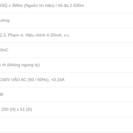
Q x 3Wire (Nguồn tín hiệu) / tối đa 2.500m
tường
3, Phạm vi, Hiệu chỉnh 4-20mA, v.v.
50oC
 rh (không ngưng tụ)
 240V VÀO AC (50 / 60Hz), <0,24A
08
 200 (H) x 51 (D)