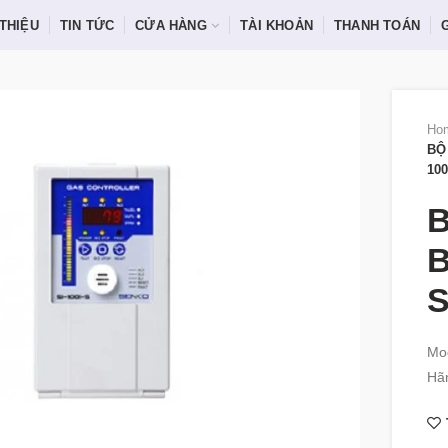
 THIỆU
TIN TỨC
CỬA HÀNG
TÀI KHOẢN
THANH TOÁN
Ho
BỘ
100
B
B
S
Mod
Hã