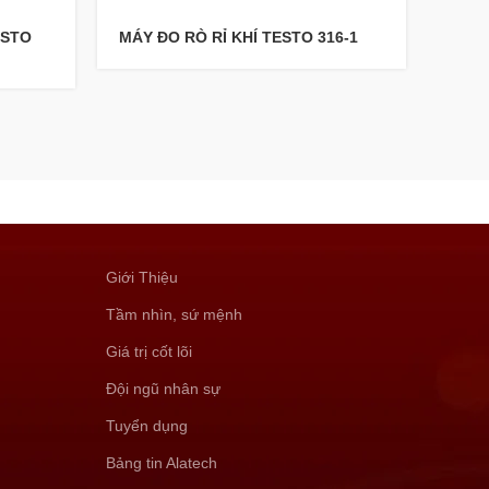
ESTO
MÁY ĐO RÒ RỈ KHÍ TESTO 316-1
MÁY 
Giới Thiệu
Tầm nhìn, sứ mệnh
Giá trị cốt lõi
Đội ngũ nhân sự
Tuyển dụng
Bảng tin Alatech