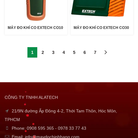
MÁY ĐO KHÍ CO EXTECH CO10
MÁY ĐO KHÍ CO EXTECH CO30
1
2
3
4
5
6
7
CÔNG TY TNHH ALATECH
21/9N đường Ấp Đông 4-2, Thới Tam Thôn, Hóc Môn,
TPHCM
Phone: 0908 595 365 - 0978 33 77 43
Email: info@maydochinhhang.com