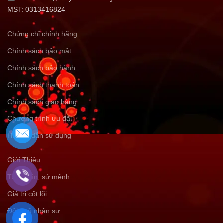
MST: 0313416824
Chứng chỉ chính hãng
Chính sách bảo mật
Chính sách bảo hành
Chính sách thanh toán
Chính sách giao hàng
Chương trình ưu đãi
Hướng dẫn sử dụng
Giới Thiệu
Tầm nhìn, sứ mệnh
Giá trị cốt lõi
Đội ngũ nhân sự