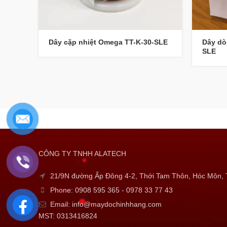
Dây dò
Dây cặp nhiệt Omega TT-K-30-SLE
SLE
CÔNG TY TNHH ALATECH
21/9N đường Ấp Đông 4-2, Thới Tam Thôn, Hóc Môn
Phone: 0908 595 365 - 0978 33 77 43
Email: info@maydochinhhang.com
MST: 0313416824