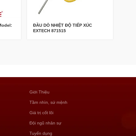
Model:
ĐẦU DÒ NHIỆT ĐỘ TIẾP XÚC
ĐẦU 
EXTECH 871515
Giới Thiệu
Tầm nhìn, sứ mệnh
Giá trị cốt lõi
Đội ngũ nhân sự
Tuyển dụng