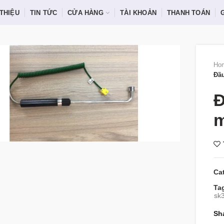
 THIỆU
TIN TỨC
CỬA HÀNG
TÀI KHOẢN
THANH TOÁN
Ho
Đầu
Đ
m
Ca
Ta
sk
Sh