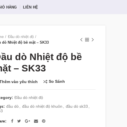
GIỎ HÀNG
LIÊN HỆ
me
Đầu dò nhiệt độ
 dò Nhiệt độ bề mặt – SK33
ầu dò Nhiệt độ bề
ặt – SK33
So Sánh
Thêm vào yêu thích
tegory:
Đầu dò nhiệt độ
gs:
đầu dò
,
đầu dò nhiệt độ khuôn
,
đầu dò sk33
,
33
are