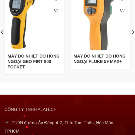
MÁY ĐO NHIỆT ĐỘ HỒNG
MÁY ĐO NHIỆT ĐỘ HỒNG
NGOẠI GEO FIRT 800-
NGOẠI FLUKE 59 MAX+
POCKET
CÔNG TY TNHH ALATECH
21/9N đường Ấp Đông 4-2, Thới Tam Thôn, Hóc Môn,
TPHCM