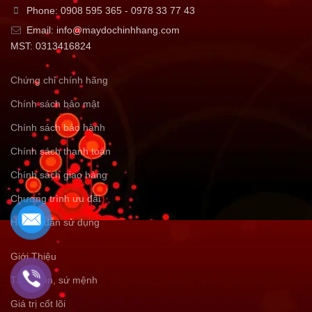
Phone: 0908 595 365 - 0978 33 77 43
Email: info@maydochinhhang.com
MST: 0313416824
Chứng chỉ chính hãng
Chính sách bảo mật
Chính sách bảo hành
Chính sách thanh toán
Chính sách giao hàng
Chương trình ưu đãi
Hướng dẫn sử dụng
Giới Thiệu
Tầm nhìn, sứ mệnh
Giá trị cốt lõi