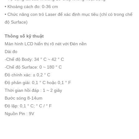
• Khoảng cách đo: 0-36 cm
• Chức năng con trỏ Laser để xác định mục tiêu (chỉ có trong chế
độ Surface)
Thông số kỹ thuật
Màn hình LCD hiển thị rõ nét với Đẻn nền
Dải đo
-Chế độ Body: 34 ° C ~ 42 ° C
-Chế độ Surface: 0 ~ 180 ° C
Độ chính xác: ± 0,2 ° C
Độ phân giải: 0,1 ° C hoặc 0,1 ° F
Thời gian hồi đáp : 1 ~ 2 giây
Bước sóng 8-14um
Độ lặp: 0,1 ° C; ° C / ° F
Nguồn Pin : 9V