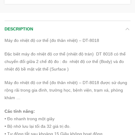
DESCRIPTION
Máy đo nhiệt độ cơ thể (đo thân nhiệt) – DT-8018
Đặc biêt máy đo nhiệt độ cơ thể (nhiệt độ trán) DT 8018 có thể
chuyển đổi giữa 2 chế độ đo : đo nhiệt độ cơ thể (Body) và đo
nhiệt độ bề mặt vật thể (Surface )
Máy đo nhiệt độ cơ thể (đo thân nhiệt) – DT-8018 được sử dụng
rộng rãi trong gia đình, trường học, bệnh viện, trạm xá, phòng
khám …
Các tính năng:
• Đo nhanh trong một giây
• Bộ nhớ lưu lại tối đa 32 giá trị đo.
• Tự động tắt sau khoảng 15 Giây không hoạt động