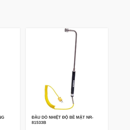
NG
ĐẦU DÒ NHIỆT ĐỘ BỀ MẶT NR-
Ampe
81533B