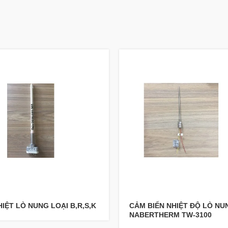
IỆT LÒ NUNG LOẠI B,R,S,K
CẢM BIẾN NHIỆT ĐỘ LÒ NU
NABERTHERM TW-3100