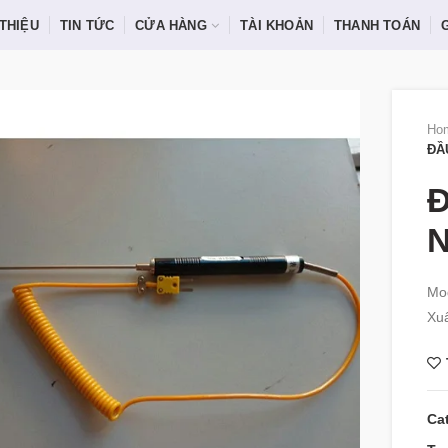
 THIỆU
TIN TỨC
CỬA HÀNG
TÀI KHOẢN
THANH TOÁN
Ho
ĐẦ
Đ
N
Mo
Xuấ
Ca