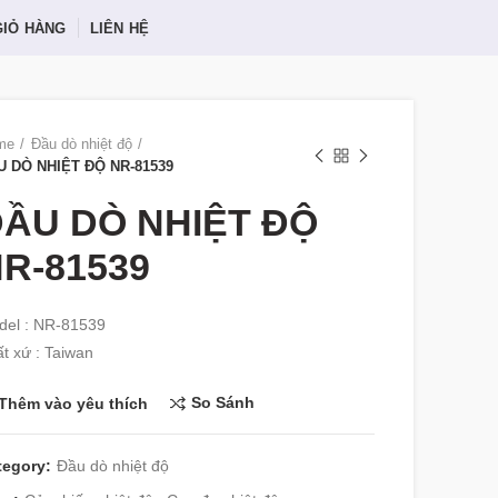
GIỎ HÀNG
LIÊN HỆ
me
Đầu dò nhiệt độ
U DÒ NHIỆT ĐỘ NR-81539
ẦU DÒ NHIỆT ĐỘ
R-81539
del : NR-81539
t xứ : Taiwan
So Sánh
Thêm vào yêu thích
tegory:
Đầu dò nhiệt độ