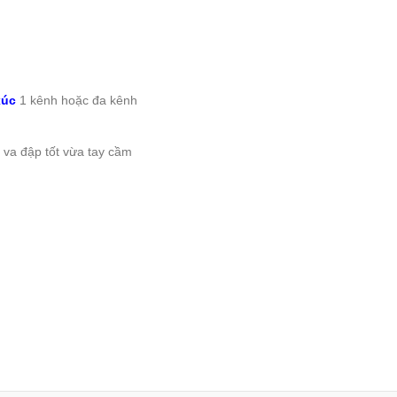
xúc
1 kênh hoặc đa kênh
u va đập tốt vừa tay cầm