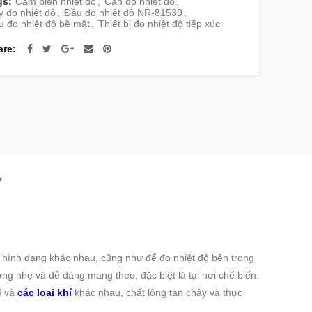
gs:
Cảm biến nhiệt độ
,
Can đo nhiệt độ
,
 đo nhiệt độ
,
Đầu dò nhiệt độ NR-81539
,
u đo nhiệt độ bề mặt
,
Thiết bị đo nhiệt độ tiếp xúc
are
Y
 hình dạng khác nhau, cũng như để đo nhiệt độ bên trong
ng nhẹ và dễ dàng mang theo, đặc biệt là tại nơi chế biến.
í và
các loại khí
khác nhau, chất lỏng tan chảy và thực