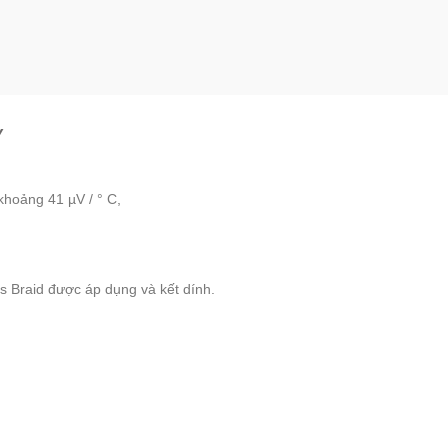
Y
khoảng 41 µV / ° C,
s Braid được áp dụng và kết dính.