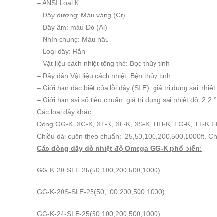
– ANSI Loại K
– Dây dương: Màu vàng (Cr)
– Dây âm: màu Đỏ (Al)
– Nhìn chung: Màu nâu
– Loại dây: Rắn
– Vật liệu cách nhiệt tổng thể: Bọc thủy tinh
– Dây dẫn Vật liệu cách nhiệt: Bện thủy tinh
– Giới hạn đặc biệt của lỗi dây (SLE): giá trị dung sai nhi
– Giới hạn sai số tiêu chuẩn: giá trị dung sai nhiệt độ: 2,
Các loại dây khác:
Dòng GG-K, XC-K, XT-K, XL-K, XS-K, HH-K, TG-K, TT-K F
Chiều dài cuộn theo chuẩn: 25,50,100,200,500,1000ft, Ch
Các dòng dây dò nhiệt độ Omega GG-K phổ biến:
GG-K-20-SLE-25(50,100,200,500,1000)
GG-K-20S-SLE-25(50,100,200,500,1000)
GG-K-24-SLE-25(50,100,200,500,1000)