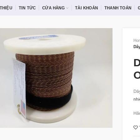
 THIỆU
TIN TỨC
CỬA HÀNG
TÀI KHOẢN
THANH TOÁN
Ho
Dây
D
O
Dâ
nh
Hã