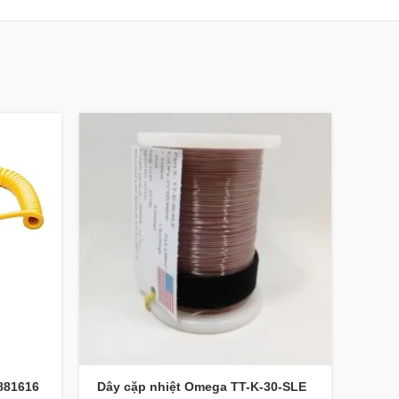
881616
Dây cặp nhiệt Omega TT-K-30-SLE
CAN 