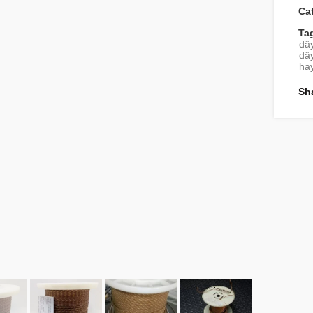
Ca
Ta
dây
dây
hay
Sh