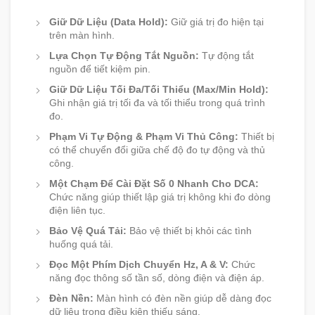
Giữ Dữ Liệu (Data Hold):
Giữ giá trị đo hiện tại
trên màn hình.
Lựa Chọn Tự Động Tắt Nguồn:
Tự động tắt
nguồn để tiết kiệm pin.
Giữ Dữ Liệu Tối Đa/Tối Thiểu (Max/Min Hold):
Ghi nhận giá trị tối đa và tối thiểu trong quá trình
đo.
Phạm Vi Tự Động & Phạm Vi Thủ Công:
Thiết bị
có thể chuyển đổi giữa chế độ đo tự động và thủ
công.
Một Chạm Để Cài Đặt Số 0 Nhanh Cho DCA:
Chức năng giúp thiết lập giá trị không khi đo dòng
điện liên tục.
Bảo Vệ Quá Tải:
Bảo vệ thiết bị khỏi các tình
huống quá tải.
Đọc Một Phím Dịch Chuyển Hz, A & V:
Chức
năng đọc thông số tần số, dòng điện và điện áp.
Đèn Nền:
Màn hình có đèn nền giúp dễ dàng đọc
dữ liệu trong điều kiện thiếu sáng.