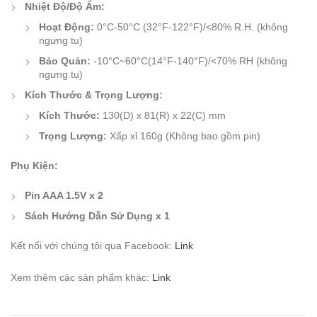
Nhiệt Độ/Độ Ẩm:
Hoạt Động:
0°C-50°C (32°F-122°F)/<80% R.H. (không
ngưng tụ)
Bảo Quản:
-10°C~60°C(14°F-140°F)/<70% RH (không
ngưng tụ)
Kích Thước & Trọng Lượng:
Kích Thước:
130(D) x 81(R) x 22(C) mm
Trọng Lượng:
Xấp xỉ 160g (Không bao gồm pin)
Phụ Kiện:
Pin AAA 1.5V x 2
Sách Hướng Dẫn Sử Dụng x 1
Kết nối với chúng tôi qua Facebook:
Link
Xem thêm các sản phẩm khác:
Link