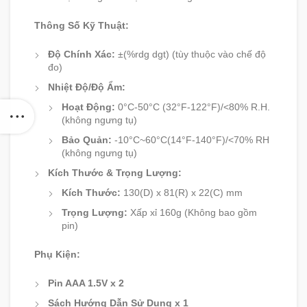
Thông Số Kỹ Thuật:
Độ Chính Xác:
±(%rdg dgt) (tùy thuộc vào chế độ
đo)
Nhiệt Độ/Độ Ẩm:
Hoạt Động:
0°C-50°C (32°F-122°F)/<80% R.H.
(không ngưng tụ)
Bảo Quản:
-10°C~60°C(14°F-140°F)/<70% RH
(không ngưng tụ)
Kích Thước & Trọng Lượng:
Kích Thước:
130(D) x 81(R) x 22(C) mm
Trọng Lượng:
Xấp xỉ 160g (Không bao gồm
pin)
Phụ Kiện:
Pin AAA 1.5V x 2
Sách Hướng Dẫn Sử Dụng x 1