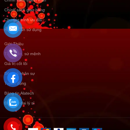
Chính sách thanh toán
Chính sách giao hàng
Chương trình ưu đãi
Hướng dẫn sử dụng
Giới Thiệu
Tầm nhìn, sứ mệnh
Giá trị cốt lõi
Đội ngũ nhân sự
Tuyển dụng
Bảng tin Alatech
Đăng ký đại lý sỉ