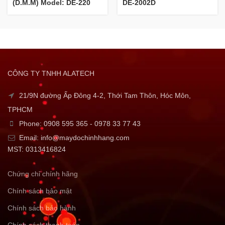
(D.M.M) Model: DE-220
DE-2002D
CÔNG TY TNHH ALATECH
21/9N đường Ấp Đông 4-2, Thới Tam Thôn, Hóc Môn,
TPHCM
Phone: 0908 595 365 - 0978 33 77 43
Email: info@maydochinhhang.com
MST: 0313416824
Chứng chỉ chính hãng
Chính sách bảo mật
Chính sách bảo hành