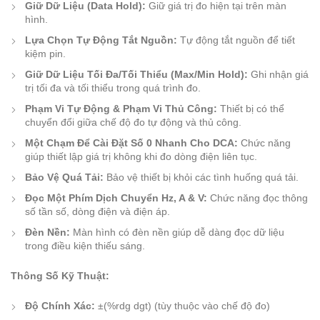
Giữ Dữ Liệu (Data Hold):
Giữ giá trị đo hiện tại trên màn
hình.
Lựa Chọn Tự Động Tắt Nguồn:
Tự động tắt nguồn để tiết
kiệm pin.
Giữ Dữ Liệu Tối Đa/Tối Thiểu (Max/Min Hold):
Ghi nhận giá
trị tối đa và tối thiểu trong quá trình đo.
Phạm Vi Tự Động & Phạm Vi Thủ Công:
Thiết bị có thể
chuyển đổi giữa chế độ đo tự động và thủ công.
Một Chạm Để Cài Đặt Số 0 Nhanh Cho DCA:
Chức năng
giúp thiết lập giá trị không khi đo dòng điện liên tục.
Bảo Vệ Quá Tải:
Bảo vệ thiết bị khỏi các tình huống quá tải.
Đọc Một Phím Dịch Chuyển Hz, A & V:
Chức năng đọc thông
số tần số, dòng điện và điện áp.
Đèn Nền:
Màn hình có đèn nền giúp dễ dàng đọc dữ liệu
trong điều kiện thiếu sáng.
Thông Số Kỹ Thuật:
Độ Chính Xác:
±(%rdg dgt) (tùy thuộc vào chế độ đo)