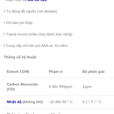
• Tự động tắt nguồn (với disable)
• Chỉ báo pin thấp
• Tripod mount (chân máy được bán riêng)
• Cung cấp với bốn pin AAA và túi mềm
Thông số kỹ thuật:
Extech CO40
Phạm vi
Độ phân giải
Carbon Monoxide
0 đến 999ppm
1ppm
(CO)
Nhiệt độ
(không khí)
-10 đến 50 ° C
0,1 ° F / ° C