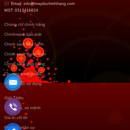
Email: info@maydochinhhang.com
MST: 0313416824
Chứng chỉ chính hãng
Chính sách bảo mật
Chính sách bảo hành
Chính sách thanh toán
Chính sách giao hàng
Chương trình ưu đãi
Hướng dẫn sử dụng
Giới Thiệu
Tầm nhìn, sứ mệnh
Giá trị cốt lõi
Đội ngũ nhân sự