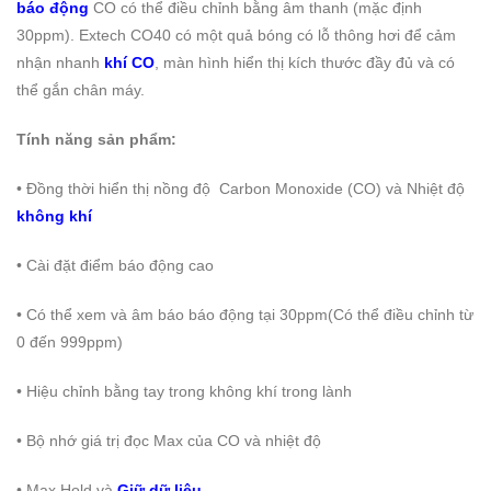
báo động
CO có thể điều chỉnh bằng âm thanh (mặc định
30ppm).
Extech CO40 có một quả bóng có lỗ thông hơi để cảm
nhận nhanh
khí CO
, màn hình hiển thị kích thước đầy đủ và có
thể gắn chân máy.
Tính năng sản phẩm:
• Đồng thời hiển thị nồng độ Carbon Monoxide (CO) và Nhiệt độ
không khí
• Cài đặt điểm báo động cao
• Có thể xem và âm báo báo động tại 30ppm(Có thể điều chỉnh từ
0 đến 999ppm)
• Hiệu chỉnh bằng tay trong không khí trong lành
• Bộ nhớ giá trị đọc Max của CO và nhiệt độ
• Max Hold và
Giữ dữ liệu