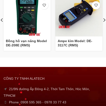
Đồng hồ vạn năng Model
Ampe kìm Model: DE-
DE-208E (RMS)
3117C (RMS)
CÔNG TY TNHH ALATECH
21/9N đường Ấp Đông 4-2, Thới Tam Thôn, Hóc Môn,
TPHCM
Phone: 0908 595 365 - 0978 33 77 43