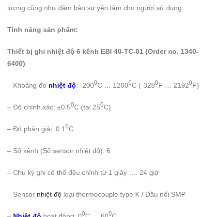
lượng cũng như đảm bảo sự yên tâm cho người sử dụng.
Tính năng sản phẩm:
Thiết bị ghi nhiệt độ 6 kênh EBI 40-TC-01 (Order no. 1340-
6400)
0
0
0
0
– Khoảng đo
nhiệt độ
: -200
C … 1200
C (-328
F … 2192
F)
0
0
– Độ chính xác: ±0.5
C (tại 25
C)
0
– Độ phân giải: 0.1
C
– Số kênh (Số sensor nhiệt độ): 6
– Chu kỳ ghi có thể đều chỉnh từ 1 giây …. 24 giờ
– Sensor
nhiệt độ
loại thermocouple type K / Đầu nối SMP
0
0
–
Nhiệt độ
hoạt động: 0
C … 60
C