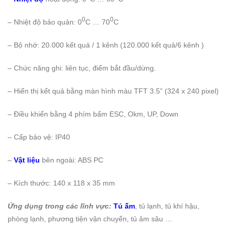
0
0
– Nhiệt độ bảo quản: 0
C … 70
C
– Bộ nhớ: 20.000 kết quả / 1 kênh (120.000 kết quả/6 kênh )
– Chức năng ghi: liên tục, điểm bắt đầu/dừng.
– Hiển thị kết quả bằng màn hình màu TFT 3.5” (324 x 240 pixel)
– Điều khiển bằng 4 phím bấm ESC, Okm, UP, Down
– Cấp bảo vệ: IP40
–
Vật liệu
bên ngoài: ABS PC
– Kích thước: 140 x 118 x 35 mm
Ứng dụng trong các lĩnh vực:
Tủ ấm
, tủ lạnh, tủ khí hậu,
phòng lạnh, phương tiện vận chuyển, tủ âm sâu …