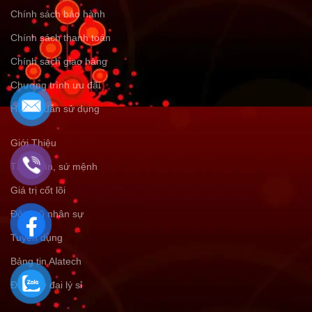
Chính sách bảo hành
Chính sách thanh toán
Chính sách giao hàng
Chương trình ưu đãi
Hướng dẫn sử dụng
Giới Thiệu
Tầm nhìn, sứ mệnh
Giá trị cốt lõi
Đội ngũ nhân sự
Tuyển dụng
Bảng tin Alatech
Đăng ký đại lý sỉ