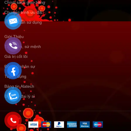
Chính sách giao hàng
Chương trình ưu đãi
Hướng dẫn sử dụng
Giới Thiệu
Tầm nhìn, sứ mệnh
Giá trị cốt lõi
Đội ngũ nhân sự
Tuyển dụng
Bảng tin Alatech
Đăng ký đại lý sỉ