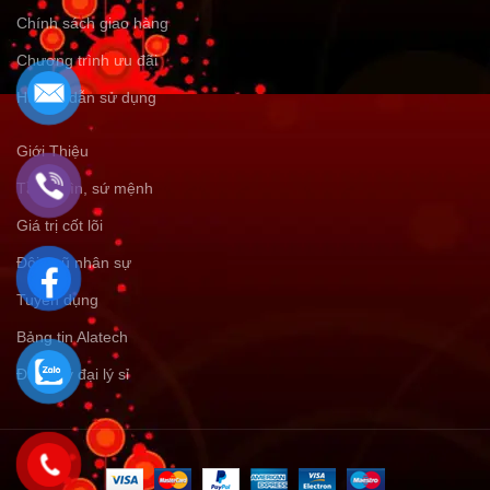
Chính sách giao hàng
Chương trình ưu đãi
Hướng dẫn sử dụng
Giới Thiệu
Tầm nhìn, sứ mệnh
Giá trị cốt lõi
Đội ngũ nhân sự
Tuyển dụng
Bảng tin Alatech
Đăng ký đại lý sỉ