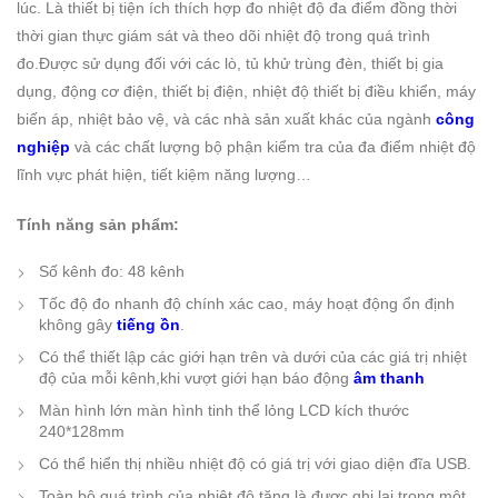
lúc. Là thiết bị tiện ích thích hợp đo nhiệt độ đa điểm đồng thời
thời gian thực giám sát và theo dõi nhiệt độ trong quá trình
đo.Được sử dụng đối với các lò, tủ khử trùng đèn, thiết bị gia
dụng, động cơ điện, thiết bị điện, nhiệt độ thiết bị điều khiển, máy
biến áp, nhiệt bảo vệ, và các nhà sản xuất khác của ngành
công
nghiệp
và các chất lượng bộ phận kiểm tra của đa điểm nhiệt độ
lĩnh vực phát hiện, tiết kiệm năng lượng…
Tính năng sản phẩm:
Số kênh đo: 48 kênh
Tốc độ đo nhanh độ chính xác cao, máy hoạt động ổn định
không gây
tiếng ồn
.
Có thể thiết lập các giới hạn trên và dưới của các giá trị nhiệt
độ của mỗi kênh,khi vượt giới hạn báo động
âm thanh
Màn hình lớn màn hình tinh thể lỏng LCD kích thước
240*128mm
Có thể hiển thị nhiều nhiệt độ có giá trị với giao diện đĩa USB.
Toàn bộ quá trình của nhiệt độ tăng là được ghi lại trong một