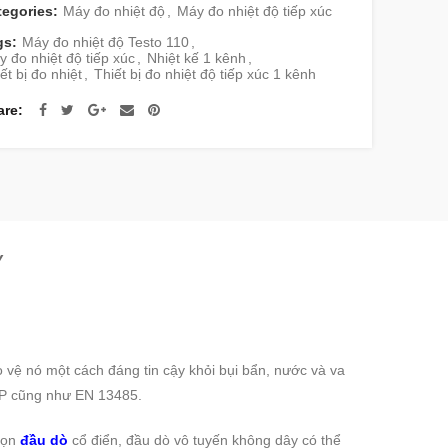
tegories:
Máy đo nhiệt độ
,
Máy đo nhiệt độ tiếp xúc
gs:
Máy đo nhiệt độ Testo 110
,
 đo nhiệt độ tiếp xúc
,
Nhiệt kế 1 kênh
,
ết bị đo nhiệt
,
Thiết bị đo nhiệt độ tiếp xúc 1 kênh
are
Y
 vệ nó một cách đáng tin cậy khỏi bụi bẩn, nước và va
CP cũng như EN 13485.
họn
đầu dò
cổ điển, đầu dò vô tuyến không dây có thể