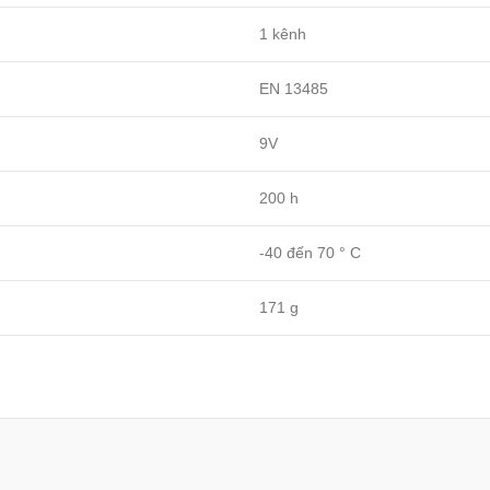
1 kênh
EN 13485
9V
200 h
-40 đến 70 ° C
171 g