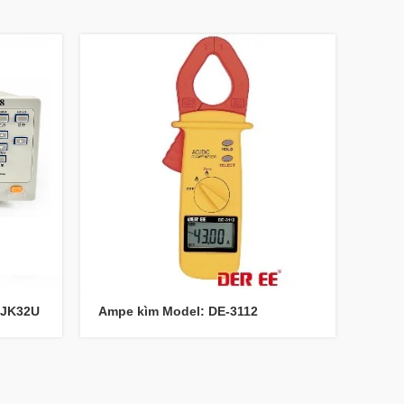
 JK32U
Ampe kìm Model: DE-3112
Đồng
DE-2