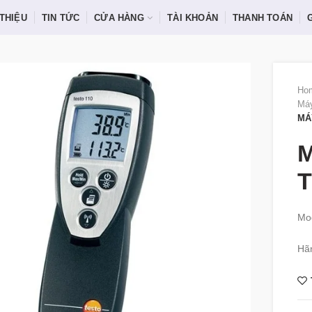
 THIỆU
TIN TỨC
CỬA HÀNG
TÀI KHOẢN
THANH TOÁN
Ho
Máy
MÁ
M
T
Mod
Hãn