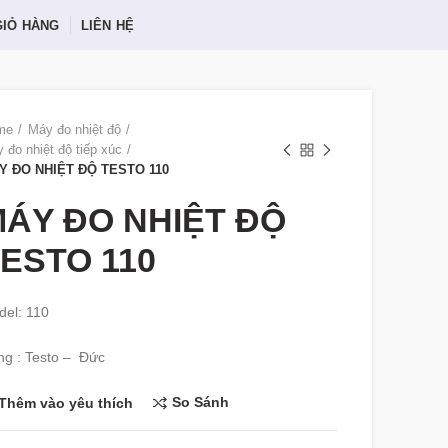
GIỎ HÀNG
LIÊN HỆ
me
Máy đo nhiệt độ
 đo nhiệt độ tiếp xúc
Y ĐO NHIỆT ĐỘ TESTO 110
ÁY ĐO NHIỆT ĐỘ
ESTO 110
el: 110
g : Testo – Đức
So Sánh
Thêm vào yêu thích