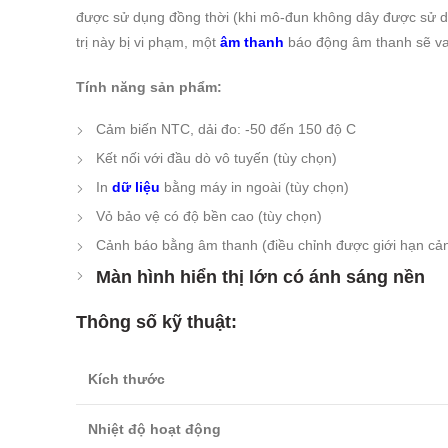
được sử dụng đồng thời (khi mô-đun không dây được sử dụn
trị này bị vi phạm, một
âm thanh
báo động âm thanh sẽ va
Tính năng sản phẩm:
Cảm biến NTC, dải đo: -50 đến 150 độ C
Kết nối với đầu dò vô tuyến (tùy chọn)
In
dữ liệu
bằng máy in ngoài (tùy chọn)
Vỏ bảo vệ có độ bền cao (tùy chọn)
Cảnh báo bằng âm thanh (điều chỉnh được giới hạn cả
Màn hình hiển thị lớn có ánh sáng nền
Thông số kỹ thuật:
Kích thước
Nhiệt độ hoạt động