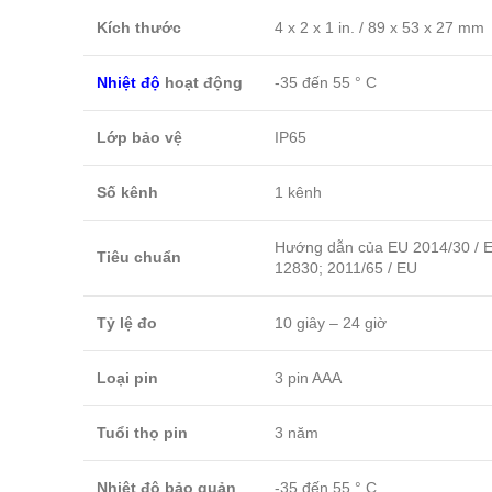
Kích thước
4 x 2 x 1 in. / 89 x 53 x 27 mm
Nhiệt độ
hoạt động
-35 đến 55 ° C
Lớp bảo vệ
IP65
Số kênh
1 kênh
Hướng dẫn của EU 2014/30 / 
Tiêu chuẩn
12830; 2011/65 / EU
Tỷ lệ đo
10 giây – 24 giờ
Loại pin
3 pin AAA
Tuổi thọ pin
3 năm
Nhiệt độ bảo quản
-35 đến 55 ° C