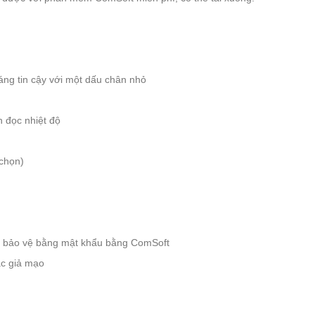
áng tin cậy với một dấu chân nhỏ
n đọc nhiệt độ
 chọn)
ợc bảo vệ bằng mật khẩu bằng ComSoft
ặc giả mạo