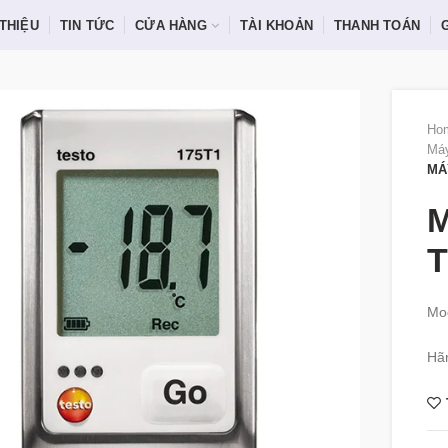
 THIỆU
TIN TỨC
CỬA HÀNG
TÀI KHOẢN
THANH TOÁN
Ho
Máy
MÁ
M
T
Mod
Hãn