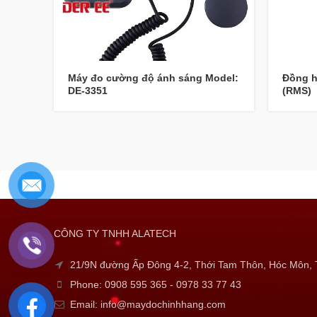
Máy đo cường độ ánh sáng Model:
Đồng h
DE-3351
(RMS)
CÔNG TY TNHH ALATECH
21/9N đường Ấp Đông 4-2, Thới Tam Thôn, Hóc Môn
Phone: 0908 595 365 - 0978 33 77 43
Email: info@maydochinhhang.com