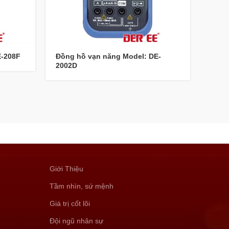
E-208F
Đồng hồ vạn năng Model: DE-
Ampe
2002D
(RMS
Giới Thiệu
Tầm nhìn, sứ mệnh
Giá trị cốt lõi
Đội ngũ nhân sự