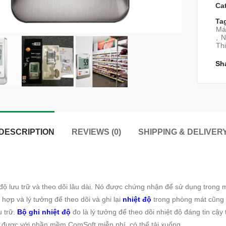
Ca
Ta
Má
,
N
Thi
Sh
DESCRIPTION
REVIEWS (0)
SHIPPING & DELIVER
độ lưu trữ và theo dõi lâu dài.
Nó được chứng nhận để sử dụng trong mô
h hợp và lý tưởng để theo dõi và ghi lại
nhiệt độ
trong phòng mát cũng 
 trữ.
Bộ ghi nhiệt độ
đo là lý tưởng để theo dõi nhiệt độ đáng tin cậy
t được với phần mềm ComSoft miễn phí, có thể tải xuống.