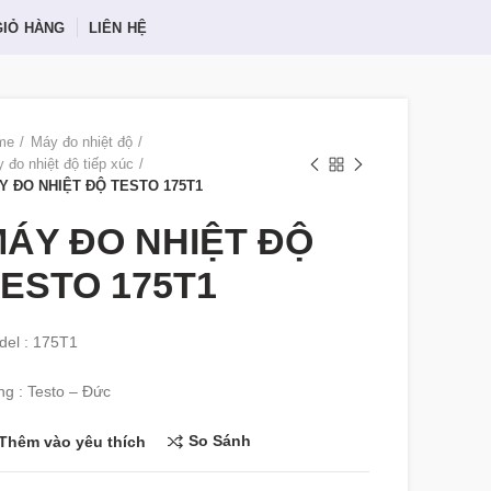
GIỎ HÀNG
LIÊN HỆ
me
Máy đo nhiệt độ
 đo nhiệt độ tiếp xúc
Y ĐO NHIỆT ĐỘ TESTO 175T1
ÁY ĐO NHIỆT ĐỘ
ESTO 175T1
el : 175T1
g : Testo – Đức
So Sánh
Thêm vào yêu thích