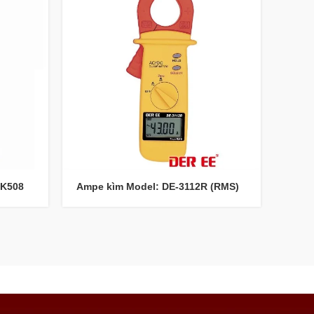
JK508
Ampe kìm Model: DE-3112R (RMS)
Đồng
2002