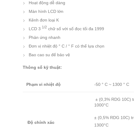
Hoạt động dễ dàng
Màn hình LCD lớn
Kênh đơn loại K
1/2
LCD 3
chữ số với số đọc tối đa 1999
Phản ứng nhanh
Đơn vị nhiệt độ ° C / ° F có thể lựa chọn
Bao cao su để bảo vệ
Thông số kỹ thuật:
Phạm vi nhiệt độ
-50 ° C ~ 1300 ° C
± (0,3% RDG 10C) tr
1000°C
± (0,5% RDG 10C) t
Độ chính xác
1300°C