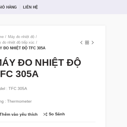
GIỎ HÀNG
LIÊN HỆ
me
Máy đo nhiệt độ
 đo nhiệt độ tiếp xúc
Y ĐO NHIỆT ĐỘ TFC 305A
ÁY ĐO NHIỆT ĐỘ
FC 305A
del : TFC 305A
ng : Thermometer
So Sánh
Thêm vào yêu thích