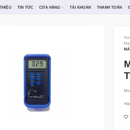
 THIỆU
TIN TỨC
CỬA HÀNG
TÀI KHOẢN
THANH TOÁN
Ho
Máy
MÁ
M
T
Mo
Hã