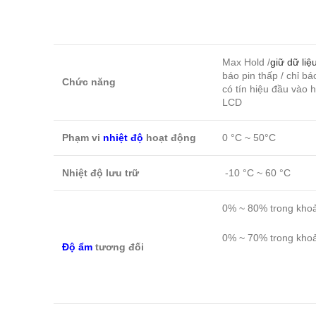
Max Hold /
giữ dữ liệ
báo pin thấp / chỉ b
Chức năng
có tín hiệu đầu vào h
LCD
Phạm vi
nhiệt độ
hoạt động
0 °C ~ 50°C
Nhiệt độ lưu trữ
-10 °C ~ 60 °C
0% ~ 80% trong khoả
0% ~ 70% trong khoả
Độ ẩm
tương đối