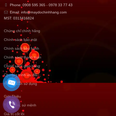
Phone: 0908 595 365 - 0978 33 77 43
Email: info@maydochinhhang.com
MST: 0313416824
Chứng chỉ chính hãng
Chính sách bảo mật
Chính sách bảo hành
Chính sách thanh toán
Chính sách giao hàng
Chương trình ưu đãi
Hướng dẫn sử dụng
Giới Thiệu
Tầm nhìn, sứ mệnh
Giá trị cốt lõi