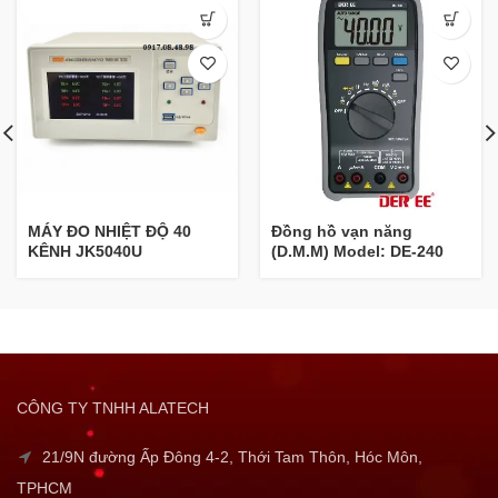
MÁY ĐO NHIỆT ĐỘ 40
Đồng hồ vạn năng
KÊNH JK5040U
(D.M.M) Model: DE-240
CÔNG TY TNHH ALATECH
21/9N đường Ấp Đông 4-2, Thới Tam Thôn, Hóc Môn,
TPHCM