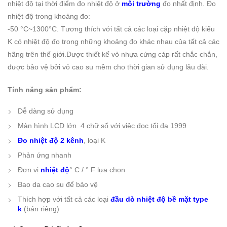
nhiệt độ tại thời điểm đo nhiệt độ ở
môi trường
đo nhất định. Đo
nhiệt độ trong khoảng đo:
-50 °C~1300°C. Tương thích với tất cả các loại cặp nhiệt độ kiểu
K có nhiệt độ đo trong những khoảng đo khác nhau của tất cả các
hãng trên thế giới.Được thiết kế vỏ nhựa cứng cáp rất chắc chắn,
được bảo vệ bởi vỏ cao su mềm cho thời gian sử dụng lâu dài.
Tính năng sản phẩm:
Dễ dàng sử dụng
M
àn hình LCD lớn 4 chữ số với việc đọc tối đa 1999
Đo nhiệt độ 2
kênh
, loại K
Phản ứng nhanh
Đơn vị
nhiệt độ
° C / ° F lựa chọn
B
ao da cao su để bảo vệ
Thích hợp với tất cả các loại
đầu dò nhiệt độ bề mặt type
k
(bán riêng)