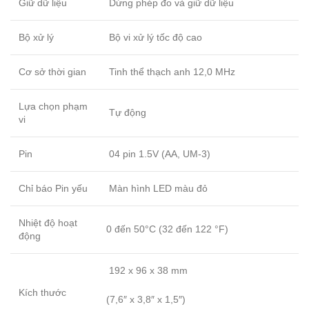
Giữ dữ liệu
Dừng phép đo và giữ dữ liệu
Bộ xử lý
Bộ vi xử lý tốc độ cao
Cơ sở thời gian
Tinh thể thạch anh 12,0 MHz
Lựa chọn phạm
Tự động
vi
Pin
04 pin 1.5V (AA, UM-3)
Chỉ báo Pin yếu
Màn hình LED màu đỏ
Nhiệt độ hoạt
0 đến 50°C (32 đến 122 °F)
động
192 x 96 x 38 mm
Kích thước
(7,6″ x 3,8″ x 1,5″)