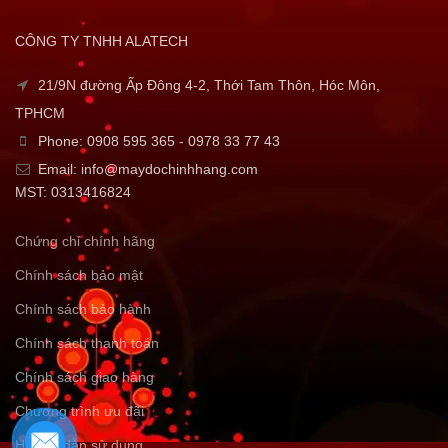
CÔNG TY TNHH ALATECH
21/9N đường Ấp Đông 4-2, Thới Tam Thôn, Hóc Môn,
TPHCM
Phone: 0908 595 365 - 0978 33 77 43
Email: info@maydochinhhang.com
MST: 0313416824
Chứng chỉ chính hãng
Chính sách bảo mật
Chính sách bảo hành
Chính sách thanh toán
Chính sách giao hàng
Chương trình ưu đãi
Hướng dẫn sử dụng