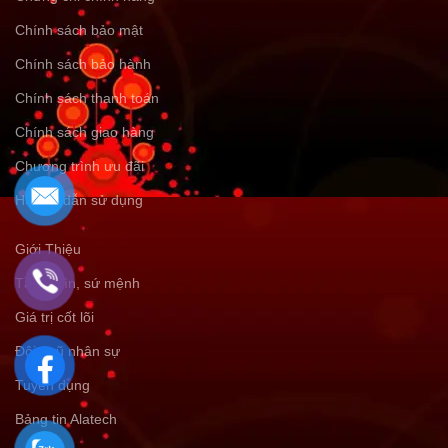
Chính sách bảo mật
Chính sách bảo hành
Chính sách thanh toán
Chính sách giao hàng
Chương trình ưu đãi
Hướng dẫn sử dụng
Giới Thiệu
Tầm nhìn, sứ mệnh
Giá trị cốt lõi
Đội ngũ nhân sự
Tuyển dụng
Bảng tin Alatech