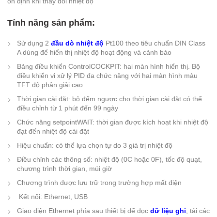
ổn định khi thay đổi nhiệt độ
Tính năng sản phẩm:
Sử dụng 2
đầu dò nhiệt độ
Pt100 theo tiêu chuẩn DIN Class
A dùng để hiển thị nhiệt độ hoạt động và cảnh báo
Bảng điều khiển ControlCOCKPIT: hai màn hình hiển thị. Bộ
điều khiển vi xử lý PID đa chức năng với hai màn hình màu
TFT độ phân giải cao
Thời gian cài đặt: bộ đếm ngược cho thời gian cài đặt có thể
điều chỉnh từ 1 phút đến 99 ngày
Chức năng setpointWAIT: thời gian được kích hoạt khi nhiệt độ
đạt đến nhiệt độ cài đặt
Hiệu chuẩn: có thể lựa chọn tự do 3 giá trị nhiệt độ
Điều chỉnh các thông số: nhiệt độ (0C hoặc 0F), tốc độ quạt,
chương trình thời gian, múi giờ
Chương trình được lưu trữ trong trường hợp mất điện
Kết nối: Ethernet, USB
Giao diện Ethernet phía sau thiết bị để đọc
dữ liệu ghi
, tải các