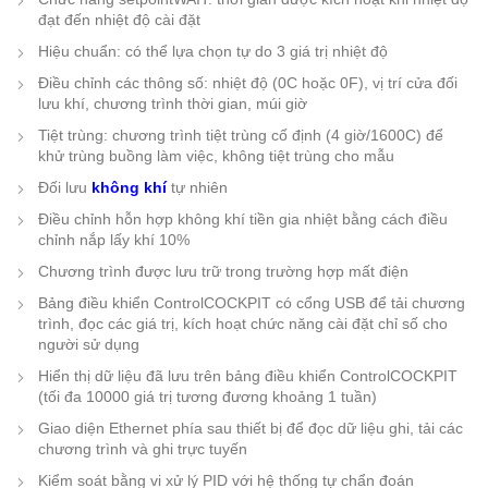
đạt đến nhiệt độ cài đặt
Hiệu chuẩn: có thể lựa chọn tự do 3 giá trị nhiệt độ
Điều chỉnh các thông số: nhiệt độ (0C hoặc 0F), vị trí cửa đối
lưu khí, chương trình thời gian, múi giờ
Tiệt trùng: chương trình tiệt trùng cố định (4 giờ/1600C) để
khử trùng buồng làm việc, không tiệt trùng cho mẫu
Đối lưu
không khí
tự nhiên
Điều chỉnh hỗn hợp không khí tiền gia nhiệt bằng cách điều
chỉnh nắp lấy khí 10%
Chương trình được lưu trữ trong trường hợp mất điện
Bảng điều khiển ControlCOCKPIT có cổng USB để tải chương
trình, đọc các giá trị, kích hoạt chức năng cài đặt chỉ số cho
người sử dụng
Hiển thị dữ liệu đã lưu trên bảng điều khiển ControlCOCKPIT
(tối đa 10000 giá trị tương đương khoảng 1 tuần)
Giao diện Ethernet phía sau thiết bị để đọc dữ liệu ghi, tải các
chương trình và ghi trực tuyến
Kiểm soát bằng vi xử lý PID với hệ thống tự chẩn đoán