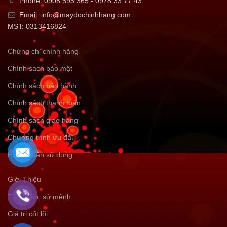
Phone: 0908 595 365 - 0978 33 77 43
Email: info@maydochinhhang.com
MST: 0313416824
Chứng chỉ chính hãng
Chính sách bảo mật
Chính sách bảo hành
Chính sách thanh toán
Chính sách giao hàng
Chương trình ưu đãi
Hướng dẫn sử dụng
Giới Thiệu
Tầm nhìn, sứ mệnh
Giá trị cốt lõi