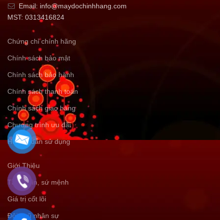
Email: info@maydochinhhang.com
MST: 0313416824
Chứng chỉ chính hãng
Chính sách bảo mật
Chính sách bảo hành
Chính sách thanh toán
Chính sách giao hàng
Chương trình ưu đãi
Hướng dẫn sử dụng
Giới Thiệu
Tầm nhìn, sứ mệnh
Giá trị cốt lõi
Đội ngũ nhân sự