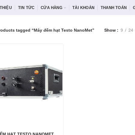
 THIỆU
TIN TỨC
CỬA HÀNG
TÀI KHOẢN
THANH TOÁN
roducts tagged “Máy đếm hạt Testo NanoMet”
Show
9
24
ẾM HẠT TESTO NANOMET