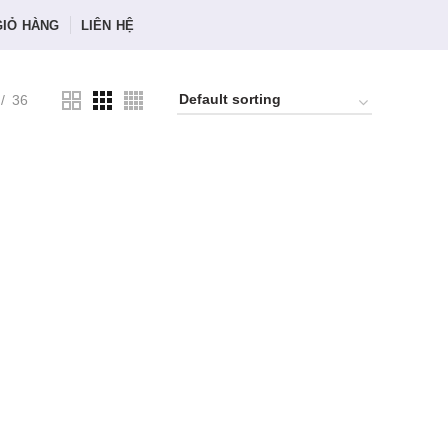
GIỎ HÀNG
LIÊN HỆ
36