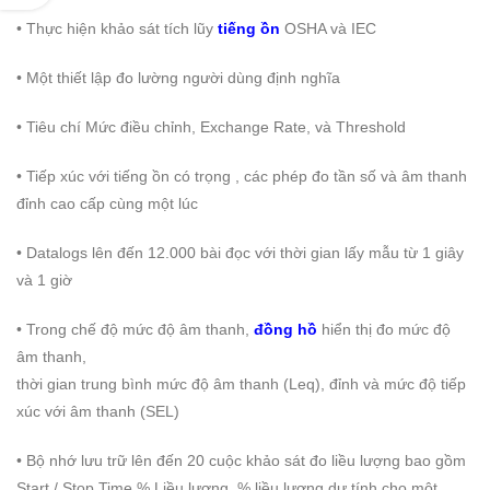
• Thực hiện khảo sát tích lũy
tiếng ồn
OSHA và IEC
• Một thiết lập đo lường người dùng định nghĩa
• Tiêu chí Mức điều chỉnh, Exchange Rate, và Threshold
• Tiếp xúc với tiếng ồn có trọng , các phép đo tần số và âm thanh
đỉnh cao cấp cùng một lúc
• Datalogs lên đến 12.000 bài đọc với thời gian lấy mẫu từ 1 giây
và 1 giờ
• Trong chế độ mức độ âm thanh,
đồng hồ
hiển thị đo mức độ
âm thanh,
thời gian trung bình mức độ âm thanh (Leq), đỉnh và mức độ tiếp
xúc với âm thanh (SEL)
• Bộ nhớ lưu trữ lên đến 20 cuộc khảo sát đo liều lượng bao gồm
Start / Stop Time,% Liều lượng, % liều lượng dự tính cho một