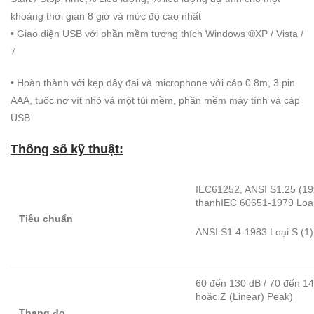
khoảng thời gian 8 giờ và mức độ cao nhất
• Giao diện USB với phần mềm tương thích Windows ®XP / Vista /
7
• Hoàn thành với kẹp dây đai và microphone với cáp 0.8m, 3 pin
AAA, tuốc nơ vít nhỏ và một túi mềm, phần mềm máy tính và cáp
USB
Thông số kỹ thuật:
IEC61252, ANSI S1.25 (199
thanhIEC 60651-1979 Loạ
Tiêu chuẩn
ANSI S1.4-1983 Loại S (1
60 đến 130 dB / 70 đến 1
hoặc Z (Linear) Peak)
Thang đo