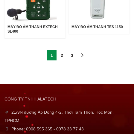
MÁY ĐO ÂM THANH EXTECH
MÁY ĐO ÂM THANH TES 1150
SL400
1
2
3
CÔNG TY TNHH ALATECH
21/9N đường Ấp Đông 4-2, Thới Tam Thôn, Hóc Môn,
TPHCM
Phone: 0908 595 365 - 0978 33 77 43