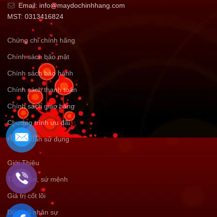
Email: info@maydochinhhang.com
MST: 0313416824
Chứng chỉ chính hãng
Chính sách bảo mật
Chính sách bảo hành
Chính sách thanh toán
Chính sách giao hàng
Chương trình ưu đãi
Hướng dẫn sử dụng
Giới Thiệu
Tầm nhìn, sứ mệnh
Giá trị cốt lõi
Đội ngũ nhân sự