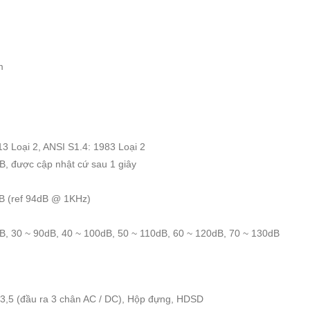
m
3 Loại 2, ANSI S1.4: 1983 Loại 2
B, được cập nhật cứ sau 1 giây
B (ref 94dB @ 1KHz)
0dB, 30 ~ 90dB, 40 ~ 100dB, 50 ~ 110dB, 60 ~ 120dB, 70 ~ 130dB
m 3,5 (đầu ra 3 chân AC / DC), Hộp đựng, HDSD