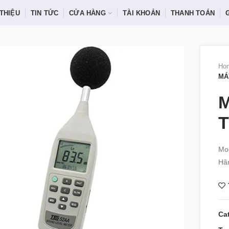
 THIỆU
TIN TỨC
CỬA HÀNG
TÀI KHOẢN
THANH TOÁN
Ho
MÁ
T
Mo
Hãn
Ca