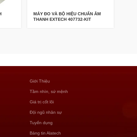
H
MÁY ĐO VÀ BỘ HIỆU CHUẨN ÂM
MÁY 
THANH EXTECH 407732-KIT
Giới Thiệu
Tầm nhìn, sứ mệnh
Giá trị cốt lõi
Đội ngũ nhân sự
Tuyển dụng
Bảng tin Alatech