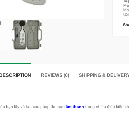
Ta
Máy
Má
USB
Sh
DESCRIPTION
REVIEWS (0)
SHIPPING & DELIVER
ép bạn lấy và lưu các phép đo mức
âm thanh
trong nhiều điều kiện k