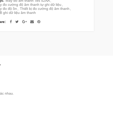
gs:
Máy đo âm thanh Tes 52AA
,
 đo cường độ âm thanh tự ghi dữ liệu
,
y đo độ ồn
,
Thiết bị đo cường độ âm thanh
,
 ghi dữ liệu âm thanh
are
Y
hác nhau.