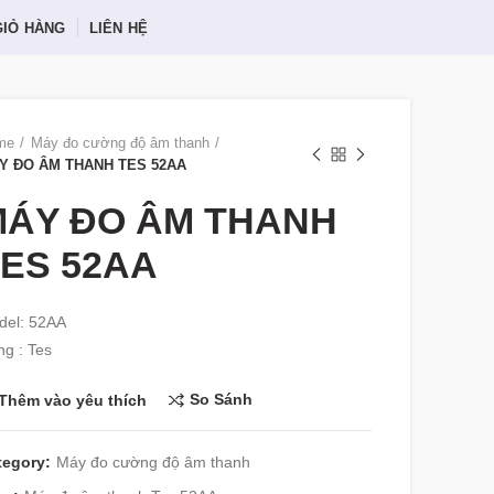
GIỎ HÀNG
LIÊN HỆ
me
Máy đo cường độ âm thanh
Y ĐO ÂM THANH TES 52AA
MÁY ĐO ÂM THANH
ES 52AA
del: 52AA
g : Tes
So Sánh
Thêm vào yêu thích
tegory:
Máy đo cường độ âm thanh