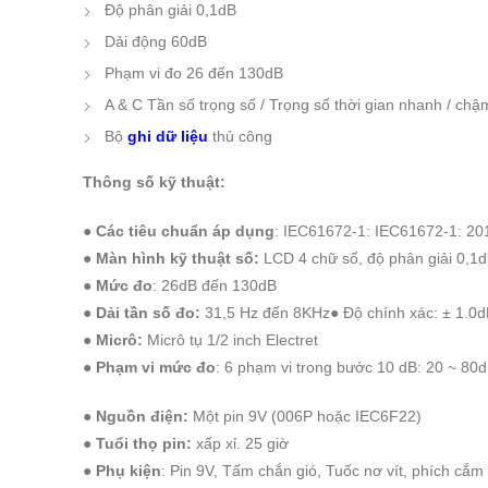
Độ phân giải 0,1dB
Dải động 60dB
Phạm vi đo 26 đến 130dB
A & C Tần số trọng số / Trọng số thời gian nhanh / chậ
Bộ
ghi dữ liệu
thủ công
Thông số kỹ thuật:
● Các tiêu chuẩn áp dụng
: IEC61672-1: IEC61672-1: 201
●
Màn hình kỹ thuật số:
LCD 4 chữ số, độ phân giải 0,1d
●
Mức đo
: 26dB đến 130dB
●
Dải tần số đo:
31,5 Hz đến 8KHz● Độ chính xác: ± 1.0d
●
Micrô:
Micrô tụ 1/2 inch Electret
●
Phạm vi mức đo
: 6 phạm vi trong bước 10 dB: 20 ​​~ 8
●
Nguồn điện:
Một pin 9V (006P hoặc IEC6F22)
●
Tuổi thọ pin:
xấp xỉ. 25 giờ
●
Phụ kiện
: Pin 9V, Tấm chắn gió, Tuốc nơ vít, phích cắ