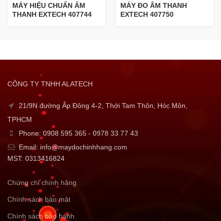
MÁY HIỆU CHUẨN ÂM
MÁY ĐO ÂM THANH
THANH EXTECH 407744
EXTECH 407750
CÔNG TY TNHH ALATECH
21/9N đường Ấp Đông 4-2, Thới Tam Thôn, Hóc Môn,
TPHCM
Phone: 0908 595 365 - 0978 33 77 43
Email: info@maydochinhhang.com
MST: 0313416824
Chứng chỉ chính hãng
Chính sách bảo mật
Chính sách bảo hành