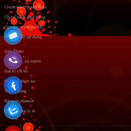
Chính sách thanh toán
Chính sách giao hàng
Chương trình ưu đãi
Hướng dẫn sử dụng
Giới Thiệu
Tầm nhìn, sứ mệnh
Giá trị cốt lõi
Đội ngũ nhân sự
Tuyển dụng
Bảng tin Alatech
Đăng ký đại lý sỉ