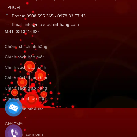
TPHCM
Phone: 0908 595 365 - 0978 33 77 43
Email: info@maydochinhhang.com
MST: 0313416824
Chứng chỉ chính hãng
Chính sách bảo mật
Chính sách bảo hành
Chính sách thanh toán
Chính sách giao hàng
Chương trình ưu đãi
Hướng dẫn sử dụng
Giới Thiệu
Tầm nhìn, sứ mệnh