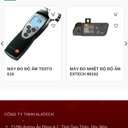
MÁY ĐO ĐỘ ẨM TESTO
MÁY ĐO NHIỆT ĐỘ ĐỘ ẨM
616
EXTECH 88162
CÔNG TY TNHH ALATECH
21/9N đường Ấp Đông 4-2, Thới Tam Thôn, Hóc Môn,