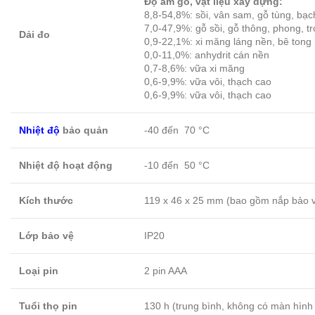
Độ ẩm gỗ, vật liệu xây dựng:
8,8-54,8%: sồi, vân sam, gỗ tùng, bạ
7,0-47,9%: gỗ sồi, gỗ thông, phong, tr
Dải đo
0,9-22,1%: xi măng láng nền, bê tong
0,0-11,0%: anhydrit cán nền
0,7-8,6%: vữa xi măng
0,6-9,9%: vữa vôi, thạch cao
0,6-9,9%: vữa vôi, thạch cao
Nhiệt độ
bảo quản
-40 đến 70 °C
Nhiệt độ hoạt động
-10 đến 50 °C
Kích thước
119 x 46 x 25 mm (bao gồm nắp bảo 
Lớp bảo vệ
IP20
Loại pin
2 pin AAA
Tuổi thọ pin
130 h (trung bình, không có màn hình