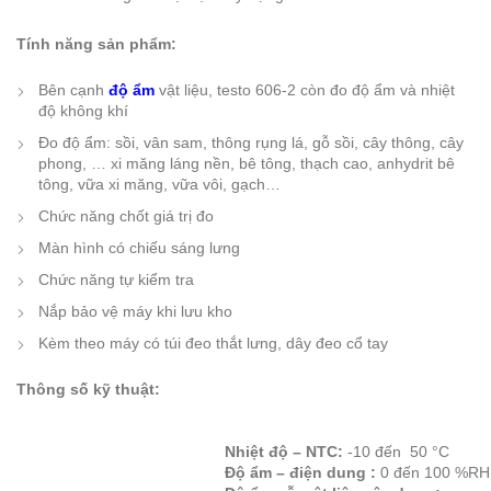
Tính năng sản phẩm:
Bên cạnh
độ ẩm
vật liệu, testo 606-2 còn đo độ ẩm và nhiệt
độ không khí
Đo độ ẩm: sồi, vân sam, thông rụng lá, gỗ sồi, cây thông, cây
phong, … xi măng láng nền, bê tông, thạch cao, anhydrit bê
tông, vữa xi măng, vữa vôi, gạch…
Chức năng chốt giá trị đo
Màn hình có chiếu sáng lưng
Chức năng tự kiểm tra
Nắp bảo vệ máy khi lưu kho
Kèm theo máy có túi đeo thắt lưng, dây đeo cổ tay
Thông số kỹ thuật:
Nhiệt độ – NTC:
-10 đến 50 °C
Độ ẩm – điện dung :
0 đến 100 %RH