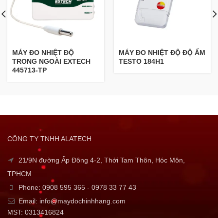
MÁY ĐO NHIỆT ĐỘ
MÁY ĐO NHIỆT ĐỘ ĐỘ ẨM
TRONG NGOÀI EXTECH
TESTO 184H1
445713-TP
CÔNG TY TNHH ALATECH
21/9N đường Ấp Đông 4-2, Thới Tam Thôn, Hóc Môn,
TPHCM
Phone: 0908 595 365 - 0978 33 77 43
Email: info@maydochinhhang.com
MST: 0313416824