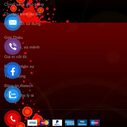
Chính sách giao hàng
Chương trình ưu đãi
Hướng dẫn sử dụng
Giới Thiệu
Tầm nhìn, sứ mệnh
Giá trị cốt lõi
Đội ngũ nhân sự
Tuyển dụng
Bảng tin Alatech
Đăng ký đại lý sỉ