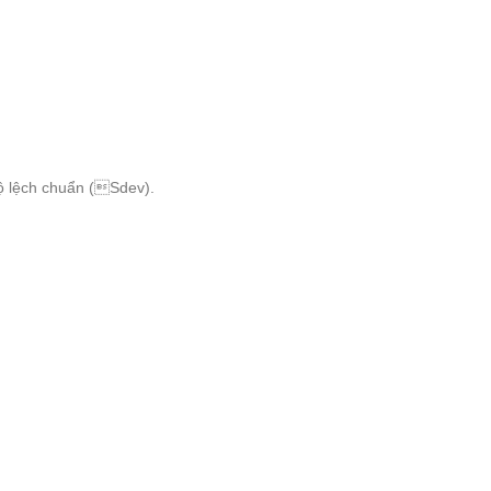
à độ lệch chuẩn (Sdev).