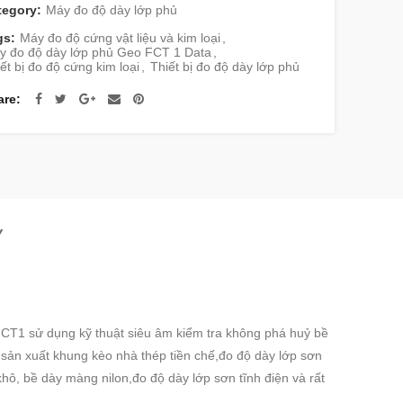
tegory:
Máy đo độ dày lớp phủ
gs:
Máy đo độ cứng vật liệu và kim loại
,
y đo độ dày lớp phủ Geo FCT 1 Data
,
ết bị đo độ cứng kim loại
,
Thiết bị đo độ dày lớp phủ
are
Y
FCT1 sử dụng kỹ thuật siêu âm kiểm tra không phá huỷ bề
sản xuất khung kèo nhà thép tiền chế,đo độ dày lớp sơn
hô, bề dày màng nilon,đo độ dày lớp sơn tĩnh điện và rất