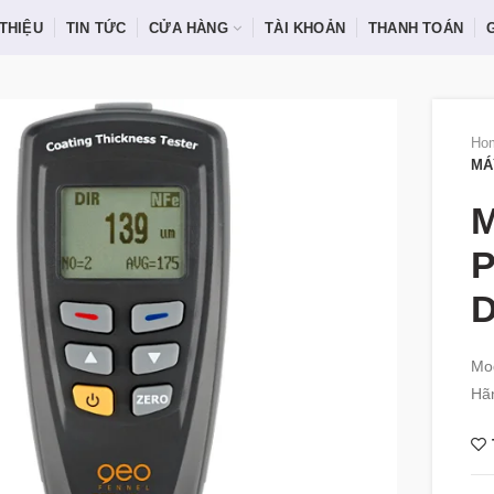
 THIỆU
TIN TỨC
CỬA HÀNG
TÀI KHOẢN
THANH TOÁN
Ho
MÁ
M
P
Mod
Hã