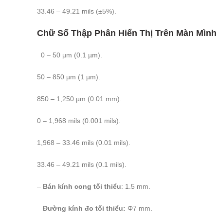
33.46 – 49.21 mils (±5%).
Chữ Số Thập Phân Hiển Thị Trên Màn Mìn
0 – 50 µm (0.1 µm).
50 – 850 µm (1 µm).
850 – 1,250 µm (0.01 mm).
0 – 1,968 mils (0.001 mils).
1,968 – 33.46 mils (0.01 mils).
33.46 – 49.21 mils (0.1 mils).
–
Bán kính cong tối thiểu
: 1.5 mm.
–
Đường kính đo tối thiểu:
Φ7 mm.