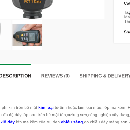
Ca
Ta
Má
Thi
Sh
DESCRIPTION
REVIEWS (0)
SHIPPING & DELIVER
 phi kim trên bề mặt
kim loại
từ tính hoặc kim loại màu, lớp mạ kẽm. 
hư đo độ dày lớp sơn trên bề mặt tôn,xưởng sơn,công nghiệp xây dựng,
o
độ dày
lớp mạ kẽm của trụ đèn
chiếu sáng
,đo chiều dày màng sơn k