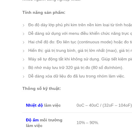
Tính năng sản phẩm:
Đo độ dày lớp phủ phi kim trên nền kim loại từ tính hoặ
Dễ dàng sử dụng với menu điều khiển chức năng trực 
Hai chế độ đo: Đo liên tục (continuous mode) hoặc đo t
Hiển thị: giá trị trung bình, giá trị lớn nhất (max), giá 
Máy sẽ tự động tắt khi không sử dụng. Giúp tiết kiệm pin
Bộ nhớ máy lưu trữ 320 giá trị đo (80 số đo/nhóm).
Dễ dàng xóa dữ liệu đo đã lưu trong nhóm làm việc.
Thông số kỹ thuật:
Nhiệt độ
làm việc
0oC – 40oC / (32oF – 104oF)
Độ ẩm
môi trường
10% – 90%.
làm việc