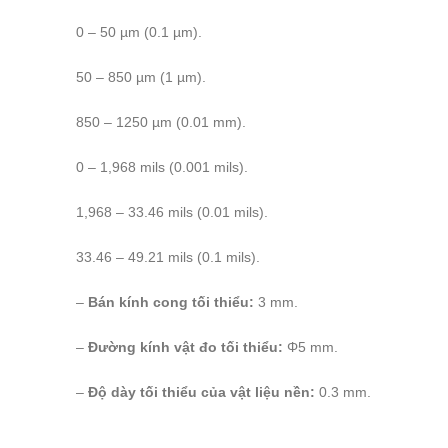
0 – 50 µm (0.1 µm).
50 – 850 µm (1 µm).
850 – 1250 µm (0.01 mm).
0 – 1,968 mils (0.001 mils).
1,968 – 33.46 mils (0.01 mils).
33.46 – 49.21 mils (0.1 mils).
–
Bán kính cong tối thiểu:
3 mm.
–
Đường kính vật đo tối thiểu:
Φ5 mm.
–
Độ dày tối thiểu của vật liệu nền:
0.3 mm.