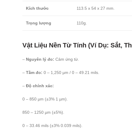
Kích thước
113.5 x 54 x 27 mm.
Trọng lượng
110g.
Vật Liệu Nền Từ Tính (Ví Dụ: Sắt, Th
–
Nguyên lý đo:
Cảm ứng từ.
–
Tầm đo:
0 – 1,250 µm / 0 – 49.21 mils.
–
Độ chính xác:
0 – 850 µm (±3% 1 µm).
850 – 1250 µm (±5%).
0 – 33.46 mils (±3% 0.039 mils).