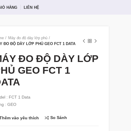
GIỎ HÀNG
LIÊN HỆ
me
Máy đo độ dày lớp phủ
Y ĐO ĐỘ DÀY LỚP PHỦ GEO FCT 1 DATA
ÁY ĐO ĐỘ DÀY LỚP
HỦ GEO FCT 1
DATA
el : FCT 1 Data
ng : GEO
So Sánh
Thêm vào yêu thích