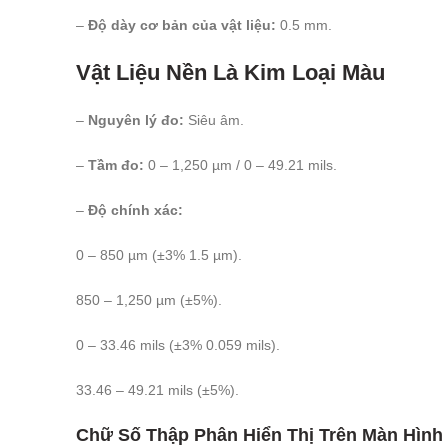
–
Độ dày cơ bản của vật liệu:
0.5 mm.
Vật Liệu Nền Là Kim Loại Màu
–
Nguyên lý đo:
Siêu âm.
–
Tầm đo:
0 – 1,250 µm / 0 – 49.21 mils.
–
Độ chính xác:
0 – 850 µm (±3% 1.5 µm).
850 – 1,250 µm (±5%).
0 – 33.46 mils (±3% 0.059 mils).
33.46 – 49.21 mils (±5%).
Chữ Số Thập Phân Hiển Thị Trên Màn Hình