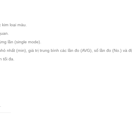
c kim loại màu.
quan.
ừng lần (single mode).
trị nhỏ nhất (min), giá trị trung bình các lần đo (AVG), số lần đo (No.) v
 tối đa.
.