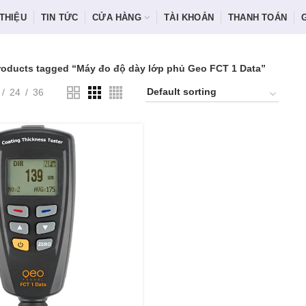
 THIỆU
TIN TỨC
CỬA HÀNG
TÀI KHOẢN
THANH TOÁN
roducts tagged “Máy đo độ dày lớp phủ Geo FCT 1 Data”
24
36