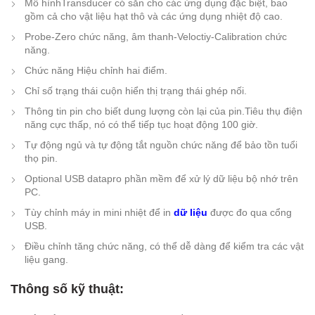
Mô hìnhTransducer có sẵn cho các ứng dụng đặc biệt, bao
gồm cả cho vật liệu hạt thô và các ứng dụng nhiệt độ cao.
Probe-Zero chức năng, âm thanh-Veloctiy-Calibration chức
năng.
Chức năng Hiệu chỉnh hai điểm.
Chỉ số trạng thái cuộn hiển thị trạng thái ghép nối.
Thông tin pin cho biết dung lượng còn lại của pin.Tiêu thụ điện
năng cực thấp, nó có thể tiếp tục hoạt động 100 giờ.
Tự động ngủ và tự động tắt nguồn chức năng để bảo tồn tuổi
thọ pin.
Optional USB datapro phần mềm để xử lý dữ liệu bộ nhớ trên
PC.
Tùy chỉnh máy in mini nhiệt để in
dữ liệu
được đo qua cổng
USB.
Điều chỉnh tăng chức năng, có thể dễ dàng để kiểm tra các vật
liệu gang.
Thông số kỹ thuật: