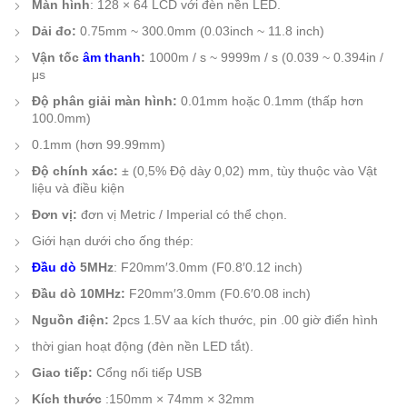
Màn hình
: 128 × 64 LCD với đèn nền LED.
Dải đo:
0.75mm ~ 300.0mm (0.03inch ~ 11.8 inch)
Vận tốc
âm thanh
:
1000m / s ~ 9999m / s (0.039 ~ 0.394in /
μs
Độ phân giải màn hình:
0.01mm hoặc 0.1mm (thấp hơn
100.0mm)
0.1mm (hơn 99.99mm)
Độ chính xác:
± (0,5% Độ dày 0,02) mm, tùy thuộc vào Vật
liệu và điều kiện
Đơn vị:
đơn vị Metric / Imperial có thể chọn.
Giới hạn dưới cho ống thép:
Đầu dò
5MHz
: F20mm′3.0mm (F0.8′0.12 inch)
Đầu dò 10MHz:
F20mm′3.0mm (F0.6′0.08 inch)
Nguồn điện:
2pcs 1.5V aa kích thước, pin .00 giờ điển hình
thời gian hoạt động (đèn nền LED tắt).
Giao tiếp:
Cổng nối tiếp USB
Kích thước
:150mm × 74mm × 32mm